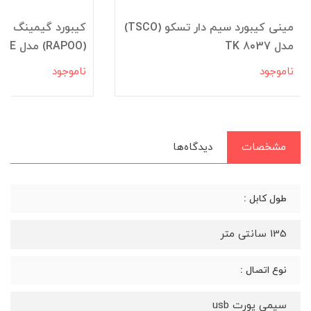
مینی کیبورد سیم دار تسکو (TSCO)
کیبورد گیمینگ مکا
مدل TK 8037
(RAPOO) مدل V500SE
ناموجود
ناموجود
مشخصات
دیدگاه‌ها
طول کابل :
135 سانتی متر
نوع اتصال :
سیمی پورت usb