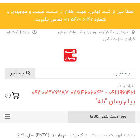
لطفاً قبل از ثبت نهایی، جهت اطلاع از صحت قیمت و موجودی با
شماره 6042 5460 011 تماس بگیرید.
مازندران ، کلارآباد، روبروی بانک ملت، نبش
ورود
|
ثبت‌نام
خیابان شهید قاضی
جستجو
ارتباط با ما
09111961461 - 01154606042 09300376287
0
پیام رسان "بله"
دسته‌بندی کالاها
خانه
فهرست محصولات
کیبورد سیم دار انزو (ENZO) مدل K-710