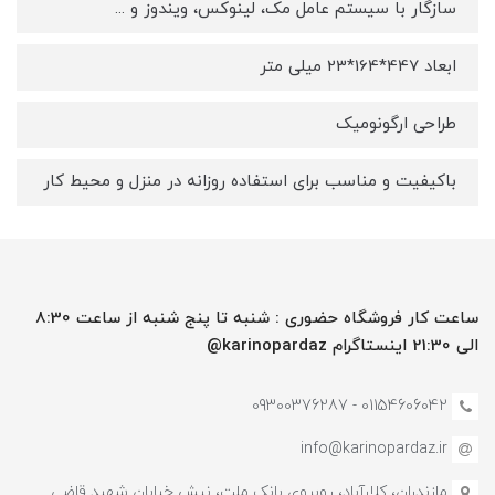
سازگار با سیستم عامل مک، لینوکس، ویندوز و ...
ابعاد 447*164*23 میلی متر
طراحی ارگونومیک
باکیفیت و مناسب برای استفاده روزانه در منزل و محیط کار
ساعت کار فروشگاه حضوری : شنبه تا پنج شنبه از ساعت 8:30
الی 21:30 اینستاگرام karinopardaz@
01154606042 - 09300376287
info@karinopardaz.ir
مازندران، کلارآباد، روبروی بانک ملت، نبش خیابان شهید قاضی