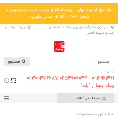
لطفاً قبل از ثبت نهایی، جهت اطلاع از صحت قیمت و موجودی با
شماره 6042 5460 011 تماس بگیرید.
مازندران ، کلارآباد، روبروی بانک ملت، نبش
ورود
|
ثبت‌نام
خیابان شهید قاضی
جستجو
ارتباط با ما
09111961461 - 01154606042 09300376287
0
پیام رسان "بله"
دسته‌بندی کالاها
خانه
فهرست محصولات