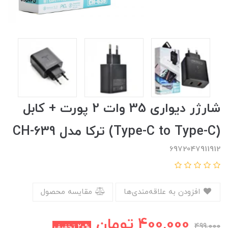
شارژر دیواری 35 وات 2 پورت + کابل
(Type-C to Type-C) ترکا مدل CH-639
6972047911912
افزودن به علاقه‌مندی‌ها
مقایسه محصول
400,000
تومان
499,000
20%
تخفیف