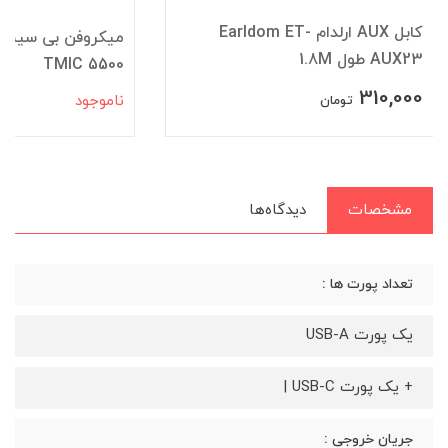
کابل AUX ارلدام Earldom ET-
میکروفن بی سیم (
AUX23 طول 1.8M
TMIC 5500
310,000
ناموجود
تومان
مشخصات
دیدگاه‌ها
تعداد پورت ها :
یک پورت USB-A
+ یک پورت USB-C |
جریان خروجی :