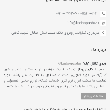
الی 21:30 اینستاگرام karinopardaz@
01154606042 - 09300376287
info@karinopardaz.ir
مازندران، کلارآباد، روبروی بانک ملت، نبش خیابان شهید قاضی
درباره ما :
karinopardaz@
آیدی کانال "بله"
مجموعه
کارینوپرداز
نزدیک به یک دهه در غرب استان مازندران شهر
کلارآباد در حوزه فناوری اطلاعات مشغول به فعالیت می باشد. حوزه
فعالیت ما سخت افزار، نرم افزار، خدمات شبکه، لوازم جانبی، تعمیرات و
ارتقا می باشد. ما با یک تیم قوی و پشتیبانی خوب در کنار شما هستیم.
اطلاعات بیشتر
از تخفیف‌ها و جدیدترین‌های فروشگاه ما باخبر شوید: