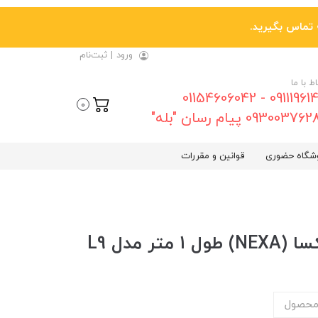
ورود
|
ثبت‌نام
اط با ما
09111961461 - 01154606042
0
0930037 پیام رسان "بله"
شگاه حضوری
قوانین و مقررات
محصول