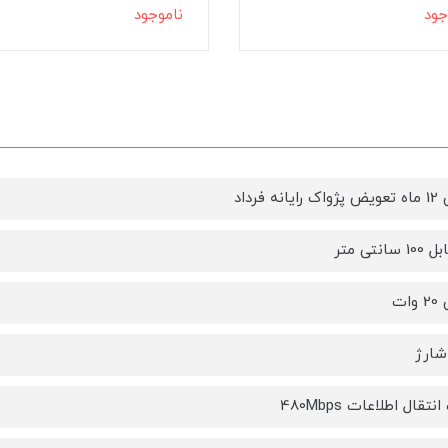
جود
ناموجود
نه فرداد
انتی متر
ات
ارژ
قال اطلاعات 480Mbps