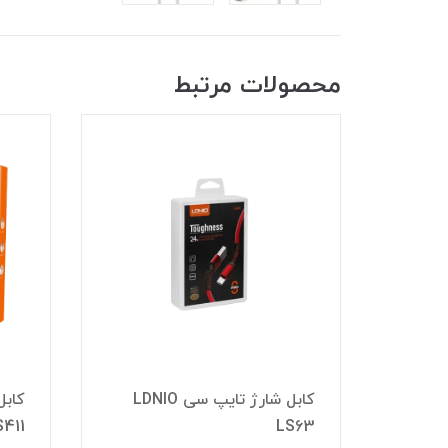
محصولات مرتبط
ایپ سی LDNIO
کابل شارژ تایپ سی LDNIO
S411
LS63