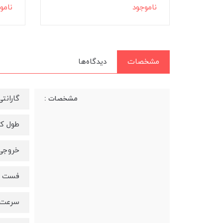
ناموجود
نامو
مشخصات
دیدگاه‌ها
گارانتی 12 ماه تعویض پژواک رایا
مشخصات :
طول کابل 100 س
خروجی 20 و
فست ش
سرعت انت