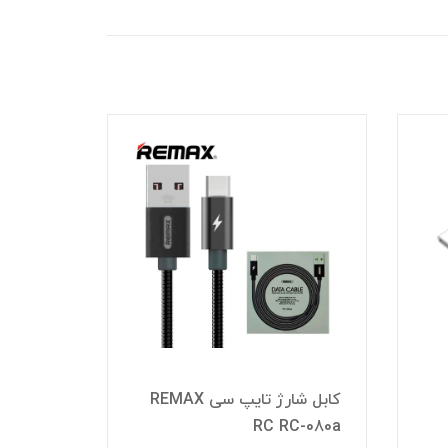
کابل شارژ تایپ سی REMAX
NG S7
RC RC-080a