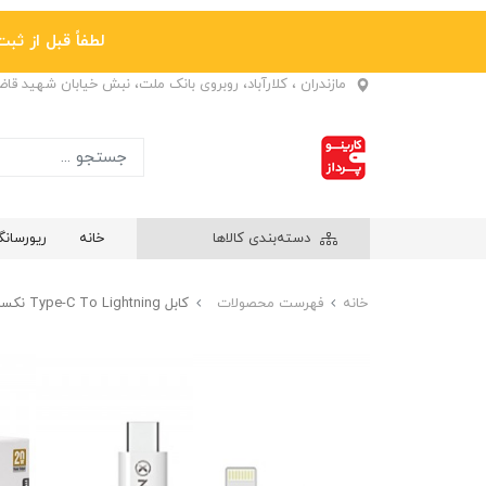
لطفاً قبل از ثبت نها
مازندران ، کلارآباد، روبروی بانک ملت، نبش خیابان شهید قا
دسته‌بندی کالاها
خانه
ریورسان
خانه
فهرست محصولات
کابل Type-C To Lightning نکسا (NEXA) طول 1 متر مدل L9