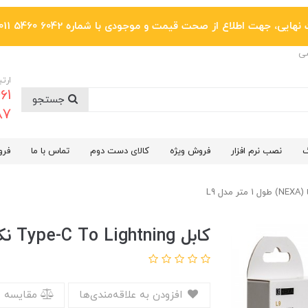
یی، جهت اطلاع از صحت قیمت و موجودی با شماره 6042 5460 011 تماس بگیرید.
ضی
ارتب
جستجو
6287
گ
نصب نرم افزار
فروش ویژه
کالای دست دوم
تماس با ما
فرو
کابل Type-C To Lightning نکسا (NEXA) طول 1 متر مدل L9
افزودن به علاقه‌مندی‌ها
مقایسه 