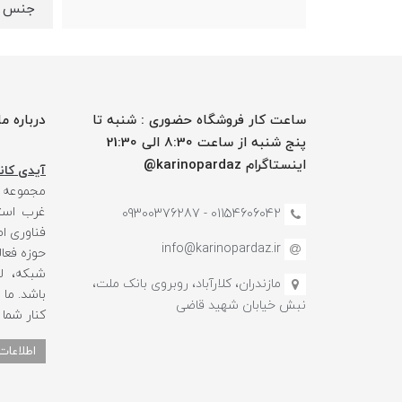
جنس TPE
ساعت کار فروشگاه حضوری : شنبه تا
درباره ما
پنج شنبه از ساعت 8:30 الی 21:30
اینستاگرام karinopardaz@
آیدی کانا
مجموعه
غرب استا
01154606042 - 09300376287
فناوری ا
info@karinopardaz.ir
حوزه فعال
شبکه، لو
مازندران، کلارآباد، روبروی بانک ملت،
باشد. ما
نبش خیابان شهید قاضی
کنار شما
اطلاعات