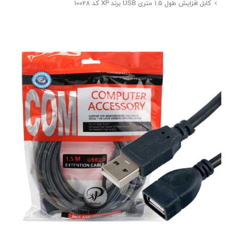
کابل افزایش طول 1.5 متری USB برند XP کد 10028