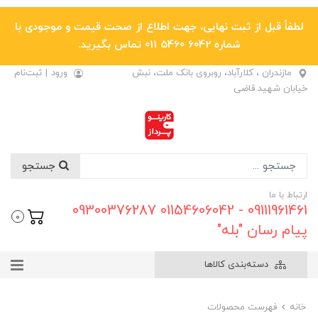
لطفاً قبل از ثبت نهایی، جهت اطلاع از صحت قیمت و موجودی با
شماره 6042 5460 011 تماس بگیرید.
مازندران ، کلارآباد، روبروی بانک ملت، نبش
ورود
|
ثبت‌نام
خیابان شهید قاضی
جستجو
ارتباط با ما
09111961461 - 01154606042 09300376287
0
پیام رسان "بله"
دسته‌بندی کالاها
خانه
فهرست محصولات