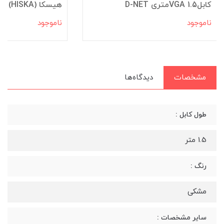
کابلVGA 1.5متری D-NET
هیسکا (HISKA) مدل HD07
ناموجود
ناموجود
مشخصات
دیدگاه‌ها
طول کابل :
1.5 متر
رنگ :
مشکی
سایر مشخصات :