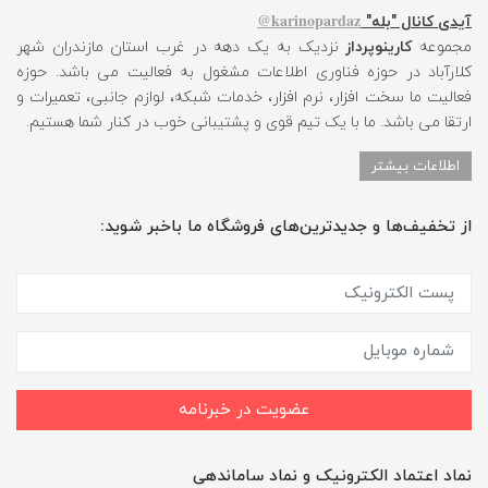
karinopardaz@
آیدی کانال "بله"
مجموعه
کارینوپرداز
نزدیک به یک دهه در غرب استان مازندران شهر
کلارآباد در حوزه فناوری اطلاعات مشغول به فعالیت می باشد. حوزه
فعالیت ما سخت افزار، نرم افزار، خدمات شبکه، لوازم جانبی، تعمیرات و
ارتقا می باشد. ما با یک تیم قوی و پشتیبانی خوب در کنار شما هستیم.
اطلاعات بیشتر
از تخفیف‌ها و جدیدترین‌های فروشگاه ما باخبر شوید:
عضویت در خبرنامه
نماد اعتماد الکترونیک و نماد ساماندهی