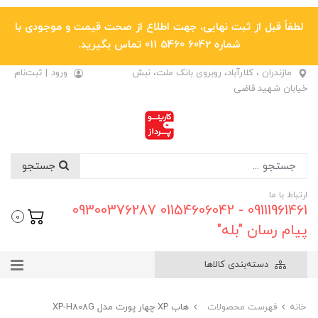
لطفاً قبل از ثبت نهایی، جهت اطلاع از صحت قیمت و موجودی با
شماره 6042 5460 011 تماس بگیرید.
مازندران ، کلارآباد، روبروی بانک ملت، نبش
ورود
|
ثبت‌نام
خیابان شهید قاضی
جستجو
ارتباط با ما
09111961461 - 01154606042 09300376287
0
پیام رسان "بله"
دسته‌بندی کالاها
خانه
فهرست محصولات
هاب XP چهار پورت مدل XP-H808G