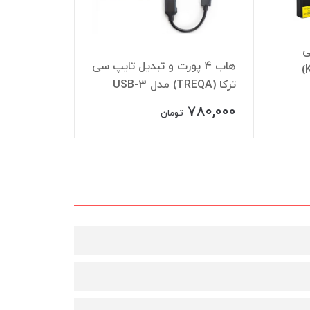
ی
ه
هاب 4 پورت و تبدیل تایپ سی
+ USB3.0 کی لینک (KLINK)
ترکا (TREQA) مدل USB-3
OM-H40
780,000
ناموجود
تومان