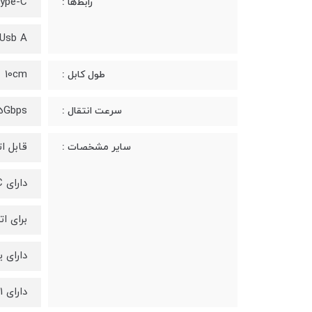
ype-C
رابط‌ها :
Usb A
10cm
طول کابل :
5Gbps
سرعت انتقال :
قابل ا
سایر مشخصات :
دارای IC هوشمند برای کنترل جریان
برای ات
دارای یک تبد
دارای 1 سال گارانتی