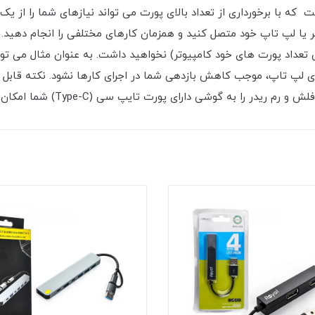
و تبدیل تایپ سی ترکا (TREQA) مدل USB-3 است که با برخورداری از تعداد بالای پورت می تواند نی
یله دارای پورت USB-A را به کامپیوتر یا لپ تاپ خود متصل کنید و همزمان کارهای مختلفی 
تعداد پورت های خود کامپیوتر) نخواهید داشت. به عنوان مثال می توا
 لپ تاپ، موجب کاهش بازدهی شما در اجرای کارها نشود. نکته قابل ت
ا به گوشی دارای پورت تایپ سی (Type-C) شما امکان پذیر کند.