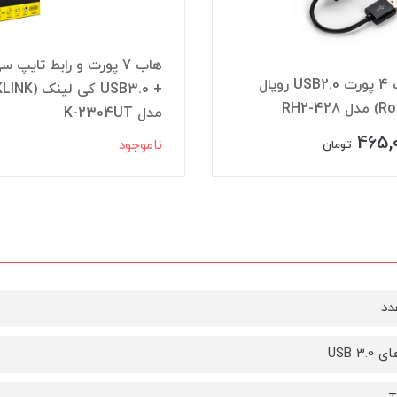
هاب 7 پورت و رابط تایپ س
هاب 4 پورت USB2.0 رویال
مدل K-2304UT
465,
ناموجود
تومان
دد
USB 3.