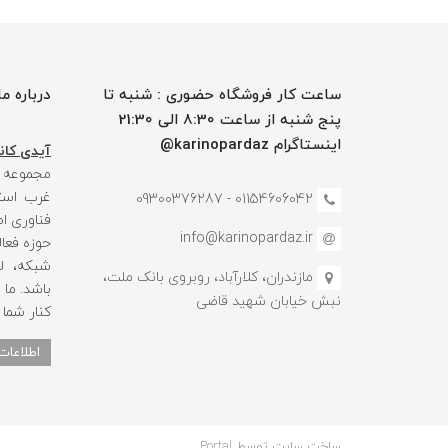
ساعت کار فروشگاه حضوری : شنبه تا
درباره ما
پنج شنبه از ساعت 8:30 الی 21:30
اینستاگرام karinopardaz@
آیدی کانا
مجموعه
غرب استا
01154606042 - 09300376287
فناوری ا
info@karinopardaz.ir
حوزه فعال
شبکه، لو
مازندران، کلارآباد، روبروی بانک ملت،
باشد. ما
نبش خیابان شهید قاضی
کنار شما
اطلاعات
ساخت سایت توسط
Portal