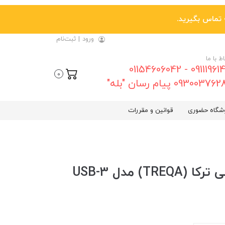
ورود
|
ثبت‌نام
اط با ما
09111961461 - 01154606042
0
0930037 پیام رسان "بله"
شگاه حضوری
قوانین و مقررات