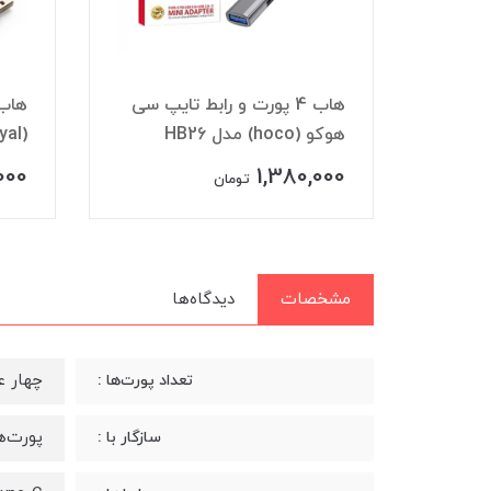
هاب 4 پورت ایکس پی (XP)
طول 15 سانتی متر مدل XP-
هاب 4 پورت و رابط تایپ سی
هوکو (hoco) مدل HB26
(Royal) مدل RH2-428
000
1,380,000
تومان
مشخصات
دیدگاه‌ها
چهار ع
تعداد پورت‌ها :
پورت‌های 0
سازگار با :