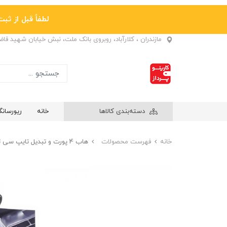
لطفاً قبل از ثبت نها
مازندران ، کلارآباد، روبروی بانک ملت، نبش خیابان شهید قا
دسته‌بندی کالاها
خانه
ریورسان
خانه
فهرست محصولات
هاب 4 پورت و تبدیل تایپ سی ترکا (TREQA) مدل USB-3