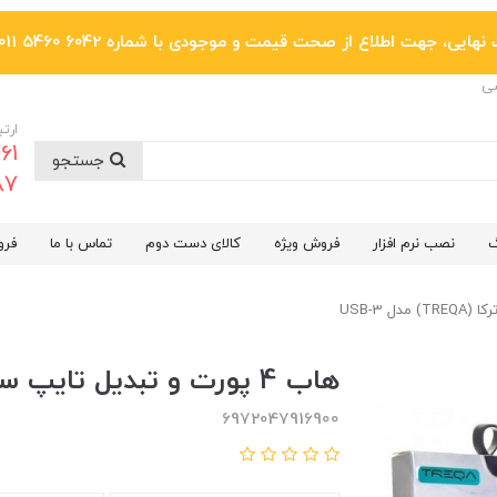
یی، جهت اطلاع از صحت قیمت و موجودی با شماره 6042 5460 011 تماس بگیرید.
ضی
ارتب
جستجو
6287
گ
نصب نرم افزار
فروش ویژه
کالای دست دوم
تماس با ما
فرو
هاب 4 پورت و تبدیل تایپ سی ترکا (TREQA) مدل USB-3
6972047916900