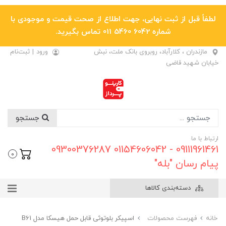
لطفاً قبل از ثبت نهایی، جهت اطلاع از صحت قیمت و موجودی با
شماره 6042 5460 011 تماس بگیرید.
مازندران ، کلارآباد، روبروی بانک ملت، نبش
ورود
|
ثبت‌نام
خیابان شهید قاضی
جستجو
ارتباط با ما
09111961461 - 01154606042 09300376287
0
پیام رسان "بله"
دسته‌بندی کالاها
خانه
فهرست محصولات
اسپیکر بلوتوثی قابل حمل هیسکا مدل B61