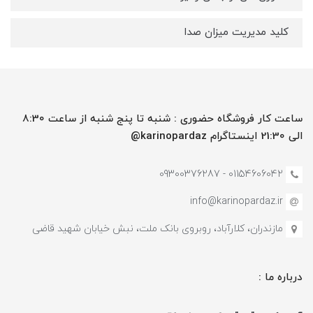
کلید مدیریت میزان صدا
ساعت کار فروشگاه حضوری : شنبه تا پنج شنبه از ساعت 8:30
الی 21:30 اینستاگرام karinopardaz@
01154606042 - 09300376287
info@karinopardaz.ir
مازندران، کلارآباد، روبروی بانک ملت، نبش خیابان شهید قاضی
درباره ما :