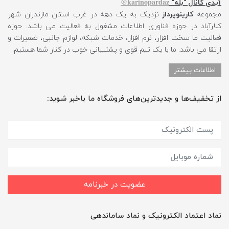
karinopardaz@
آیدی کانال "بله"
مجموعه
کارینوپرداز
نزدیک به یک دهه در غرب استان مازندران شهر
کلارآباد در حوزه فناوری اطلاعات مشغول به فعالیت می باشد. حوزه
فعالیت ما سخت افزار، نرم افزار، خدمات شبکه، لوازم جانبی، تعمیرات و
ارتقا می باشد. ما با یک تیم قوی و پشتیبانی خوب در کنار شما هستیم.
اطلاعات بیشتر
از تخفیف‌ها و جدیدترین‌های فروشگاه ما باخبر شوید:
عضویت در خبرنامه
نماد اعتماد الکترونیک و نماد ساماندهی