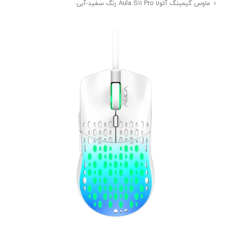
ماوس گیمینگ آئولا Aula S11 Pro رنگ سفید-آبی