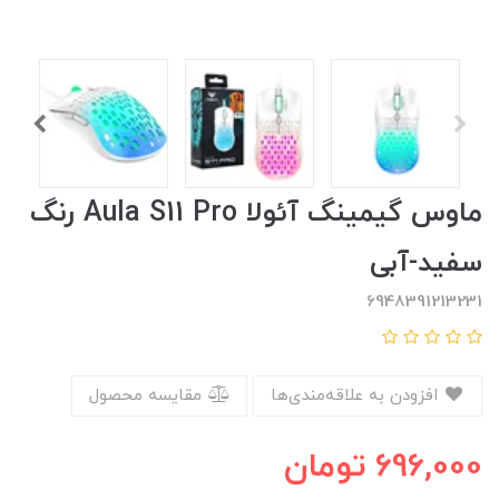
ماوس گیمینگ آئولا Aula S11 Pro رنگ
سفید-آبی
6948391213231
افزودن به علاقه‌مندی‌ها
مقایسه محصول
696,000
تومان