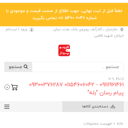
لطفاً قبل از ثبت نهایی، جهت اطلاع از صحت قیمت و موجودی با
شماره 6042 5460 011 تماس بگیرید.
مازندران ، کلارآباد، روبروی بانک ملت، نبش
ورود
|
ثبت‌نام
خیابان شهید قاضی
جستجو
ارتباط با ما
09111961461 - 01154606042 09300376287
0
پیام رسان "بله"
دسته‌بندی کالاها
خانه
فهرست محصولات