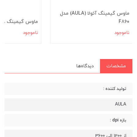
ماوس گیمینگ آئولا (AULA) مدل
F860
ماوس گیمینگ AULA مدل S11
ناموجود
ناموجود
مشخصات
دیدگاه‌ها
تولید کننده :
AULA
بازه dpi :
از 1200 الی 3600