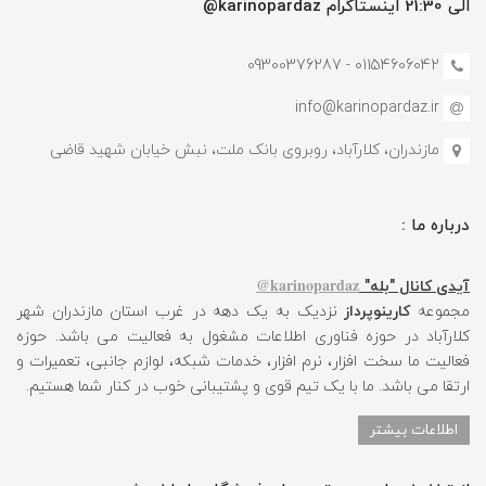
الی 21:30 اینستاگرام karinopardaz@
01154606042 - 09300376287
info@karinopardaz.ir
مازندران، کلارآباد، روبروی بانک ملت، نبش خیابان شهید قاضی
درباره ما :
karinopardaz@
آیدی کانال "بله"
مجموعه
کارینوپرداز
نزدیک به یک دهه در غرب استان مازندران شهر
کلارآباد در حوزه فناوری اطلاعات مشغول به فعالیت می باشد. حوزه
فعالیت ما سخت افزار، نرم افزار، خدمات شبکه، لوازم جانبی، تعمیرات و
ارتقا می باشد. ما با یک تیم قوی و پشتیبانی خوب در کنار شما هستیم.
اطلاعات بیشتر