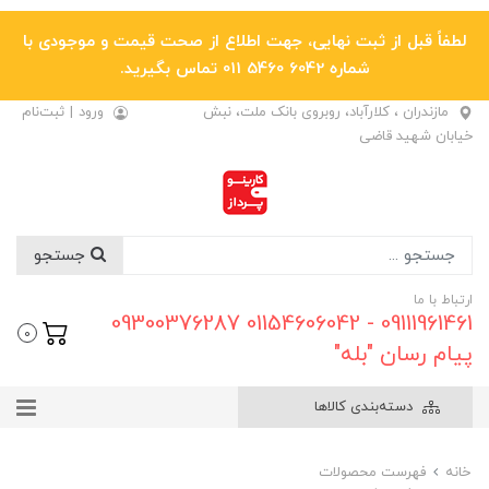
لطفاً قبل از ثبت نهایی، جهت اطلاع از صحت قیمت و موجودی با
شماره 6042 5460 011 تماس بگیرید.
مازندران ، کلارآباد، روبروی بانک ملت، نبش
ورود
|
ثبت‌نام
خیابان شهید قاضی
جستجو
ارتباط با ما
09111961461 - 01154606042 09300376287
0
پیام رسان "بله"
دسته‌بندی کالاها
خانه
فهرست محصولات