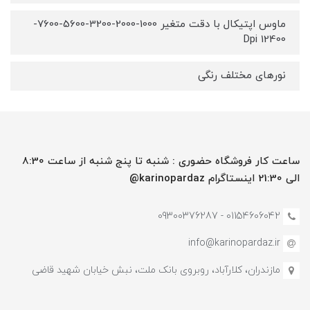
ماوس اپتیکال با دقت متغیر 1000-2000-3200-5600-7600-
12400 Dpi
نورهای مختلف رنگی
ساعت کار فروشگاه حضوری : شنبه تا پنج شنبه از ساعت 8:30
الی 21:30 اینستاگرام karinopardaz@
01154606042 - 09300376287
info@karinopardaz.ir
مازندران، کلارآباد، روبروی بانک ملت، نبش خیابان شهید قاضی