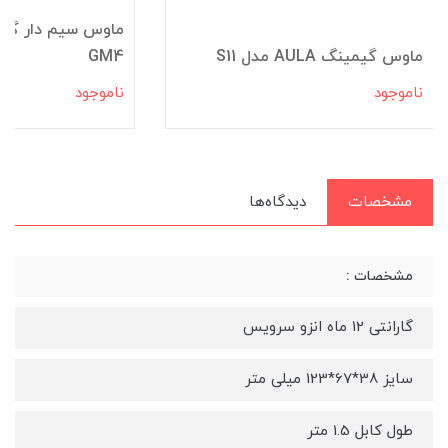
ماوس گیمینگ AULA مدل S11
GM4
ناموجود
ناموجود
مشخصات
دیدگاه‌ها
مشخصات :
گارانتی 12 ماه انزو سرویس
سایز 38*67*123 میلی متر
طول کابل 1.5 متر