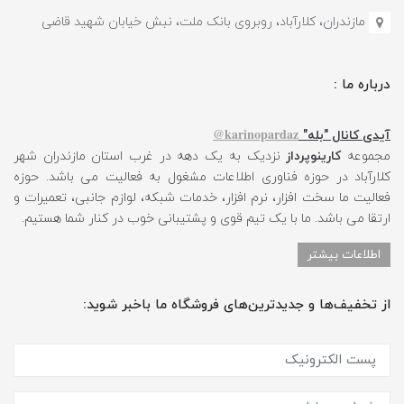
مازندران، کلارآباد، روبروی بانک ملت، نبش خیابان شهید قاضی
درباره ما :
karinopardaz@
آیدی کانال "بله"
مجموعه
کارینوپرداز
نزدیک به یک دهه در غرب استان مازندران شهر
کلارآباد در حوزه فناوری اطلاعات مشغول به فعالیت می باشد. حوزه
فعالیت ما سخت افزار، نرم افزار، خدمات شبکه، لوازم جانبی، تعمیرات و
ارتقا می باشد. ما با یک تیم قوی و پشتیبانی خوب در کنار شما هستیم.
اطلاعات بیشتر
از تخفیف‌ها و جدیدترین‌های فروشگاه ما باخبر شوید: