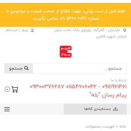
لطفاً قبل از ثبت نهایی، جهت اطلاع از صحت قیمت و موجودی با
شماره 6042 5460 011 تماس بگیرید.
مازندران ، کلارآباد، روبروی بانک ملت، نبش
ورود
|
ثبت‌نام
خیابان شهید قاضی
جستجو
ارتباط با ما
09111961461 - 01154606042 09300376287
0
پیام رسان "بله"
دسته‌بندی کالاها
خانه
فهرست محصولات