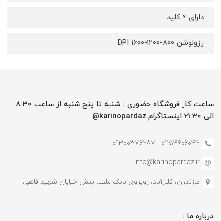
دارای 6 کلید
رزولوشن 800-1200-1600 DPI
ساعت کار فروشگاه حضوری : شنبه تا پنج شنبه از ساعت 8:30
الی 21:30 اینستاگرام karinopardaz@
01154606042 - 09300376287
info@karinopardaz.ir
مازندران، کلارآباد، روبروی بانک ملت، نبش خیابان شهید قاضی
درباره ما :