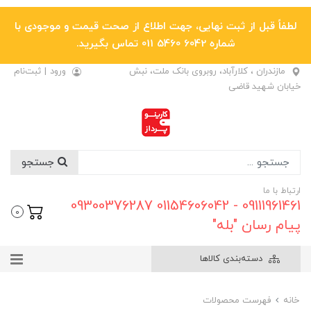
لطفاً قبل از ثبت نهایی، جهت اطلاع از صحت قیمت و موجودی با
شماره 6042 5460 011 تماس بگیرید.
مازندران ، کلارآباد، روبروی بانک ملت، نبش
ورود
|
ثبت‌نام
خیابان شهید قاضی
جستجو
ارتباط با ما
09111961461 - 01154606042 09300376287
0
پیام رسان "بله"
دسته‌بندی کالاها
خانه
فهرست محصولات