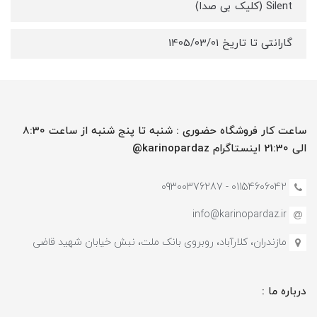
Silent (کلیک بی صدا)
گارانتی تا تاریخ 1405/03/01
ساعت کار فروشگاه حضوری : شنبه تا پنج شنبه از ساعت 8:30
الی 21:30 اینستاگرام karinopardaz@
01154606042 - 09300376287
info@karinopardaz.ir
مازندران، کلارآباد، روبروی بانک ملت، نبش خیابان شهید قاضی
درباره ما :