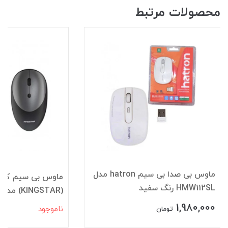
محصولات مرتبط
ماوس بی صدا بی سیم hatron مدل
ماوس بی سیم کینگ
HMW112SL رنگ سفید
(KINGSTAR) مدل KM330W
1,980,000
ناموجود
تومان