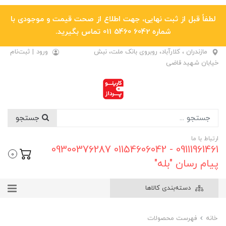
لطفاً قبل از ثبت نهایی، جهت اطلاع از صحت قیمت و موجودی با
شماره 6042 5460 011 تماس بگیرید.
مازندران ، کلارآباد، روبروی بانک ملت، نبش
ورود
|
ثبت‌نام
خیابان شهید قاضی
جستجو
ارتباط با ما
09111961461 - 01154606042 09300376287
0
پیام رسان "بله"
دسته‌بندی کالاها
خانه
فهرست محصولات