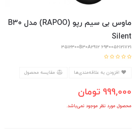
ماوس بی سیم رپو (RAPOO) مدل B30
Silent
6940056121721 3512300B30A2912
افزودن به علاقه‌مندی‌ها
مقایسه محصول
999,000
تومان
محصول مورد نظر موجود نمی‌باشد.