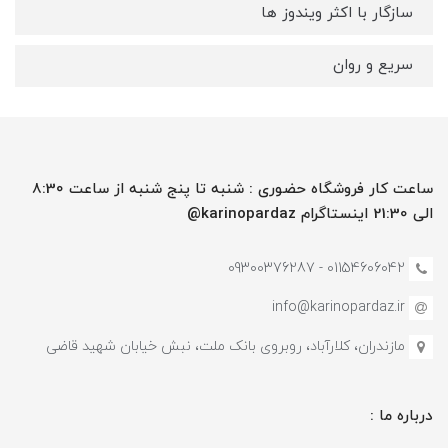
سازگار با اکثر ویندوز ها
سریع و روان
ساعت کار فروشگاه حضوری : شنبه تا پنج شنبه از ساعت 8:30
الی 21:30 اینستاگرام karinopardaz@
01154606042 - 09300376287
info@karinopardaz.ir
مازندران، کلارآباد، روبروی بانک ملت، نبش خیابان شهید قاضی
درباره ما :