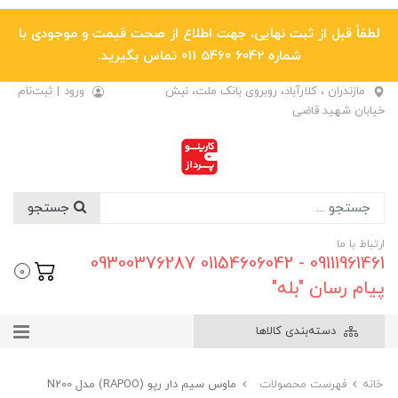
لطفاً قبل از ثبت نهایی، جهت اطلاع از صحت قیمت و موجودی با
شماره 6042 5460 011 تماس بگیرید.
مازندران ، کلارآباد، روبروی بانک ملت، نبش
ورود
|
ثبت‌نام
خیابان شهید قاضی
جستجو
ارتباط با ما
09111961461 - 01154606042 09300376287
0
پیام رسان "بله"
دسته‌بندی کالاها
خانه
فهرست محصولات
ماوس سیم دار رپو (RAPOO) مدل N200