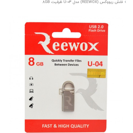
فلش ریووکس (REEWOX) مدل U-04 ظرفیت 8GB