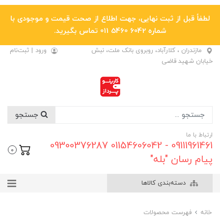
لطفاً قبل از ثبت نهایی، جهت اطلاع از صحت قیمت و موجودی با
شماره 6042 5460 011 تماس بگیرید.
مازندران ، کلارآباد، روبروی بانک ملت، نبش
ورود
|
ثبت‌نام
خیابان شهید قاضی
جستجو
ارتباط با ما
09111961461 - 01154606042 09300376287
0
پیام رسان "بله"
دسته‌بندی کالاها
خانه
فهرست محصولات