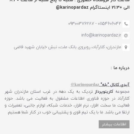
ساعت کار فروشگاه حضوری : شنبه تا پنج شنبه از ساعت 8:30
الی 21:30 اینستاگرام karinopardaz@
01154606042 - 09300376287
info@karinopardaz.ir
مازندران، کلارآباد، روبروی بانک ملت، نبش خیابان شهید قاضی
درباره ما :
karinopardaz@
آیدی کانال "بله"
مجموعه
کارینوپرداز
نزدیک به یک دهه در غرب استان مازندران شهر
کلارآباد در حوزه فناوری اطلاعات مشغول به فعالیت می باشد. حوزه
فعالیت ما سخت افزار، نرم افزار، خدمات شبکه، لوازم جانبی، تعمیرات و
ارتقا می باشد. ما با یک تیم قوی و پشتیبانی خوب در کنار شما هستیم.
اطلاعات بیشتر