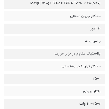
Max(QC۳.۰) USB-c+USB-A:Total ۳۸W(Max)
حداکثر جریان انتقالی
10 آمپر
جنس بدنه
پلاستیک مقاوم در برابر حرارت
حداکثر توان قابل پشتیبانی
2500
ولتاژ ورودی
۱۰۰-۲۵۰v ولت