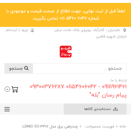
لطفاً قبل از ثبت نهایی، جهت اطلاع از صحت قیمت و موجودی با
شماره 6042 5460 011 تماس بگیرید.
مازندران ، کلارآباد، روبروی بانک ملت، نبش
ورود
|
ثبت‌نام
خیابان شهید قاضی
جستجو
ارتباط با ما
09111961461 - 01154606042 09300376287
0
پیام رسان "بله"
دسته‌بندی کالاها
خانه
فهرست محصولات
چندراهی برق مدل LDNIO SC-3412