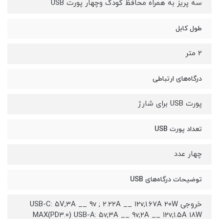
سه پریز به همراه محافظ کودک وچهار پورت USB
طول کابل
2 متر
درگاه‌های ارتباطی
پورت USB برای شارژ
تعداد پورت USB
چهار عدد
توضیحات درگاه‌های USB
خروجی USB-C: ۵V;۳A __ ۹v ; ۲.۲۲A __ ۱۲v;۱.۶۷A ۲۰W
MAX(PD۳.۰) USB-A: ۵v;۳A __ ۹v;۲A __ ۱۲v;۱.۵A ۱۸W