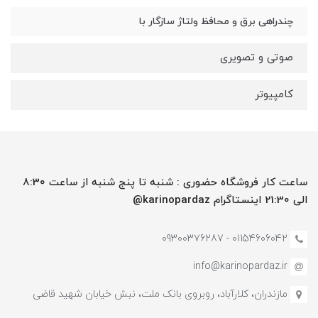
چندراهی برق و محافظ ولتاژ سازگار با
صوتی و تصویری
کامپیوتر
ساعت کار فروشگاه حضوری : شنبه تا پنج شنبه از ساعت 8:30
الی 21:30 اینستاگرام karinopardaz@
01154606042 - 09300376287
info@karinopardaz.ir
مازندران، کلارآباد، روبروی بانک ملت، نبش خیابان شهید قاضی