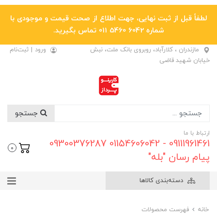
لطفاً قبل از ثبت نهایی، جهت اطلاع از صحت قیمت و موجودی با
شماره 6042 5460 011 تماس بگیرید.
مازندران ، کلارآباد، روبروی بانک ملت، نبش
ورود
|
ثبت‌نام
خیابان شهید قاضی
جستجو
ارتباط با ما
09111961461 - 01154606042 09300376287
0
پیام رسان "بله"
دسته‌بندی کالاها
خانه
فهرست محصولات