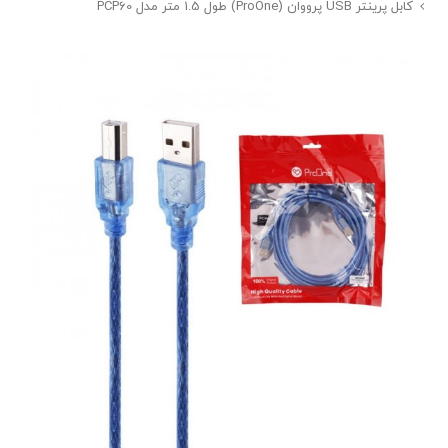
کابل پرینتر USB پرووان (ProOne) طول 1.5 متر مدل PCP60