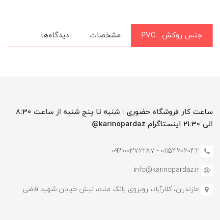
جنس روکش : PVC
مشخصات
دیدگاه‌ها
ساعت کار فروشگاه حضوری : شنبه تا پنج شنبه از ساعت 8:30
الی 21:30 اینستاگرام karinopardaz@
01154606042 - 09300376287
info@karinopardaz.ir
مازندران، کلارآباد، روبروی بانک ملت، نبش خیابان شهید قاضی