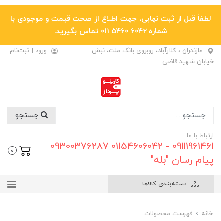
لطفاً قبل از ثبت نهایی، جهت اطلاع از صحت قیمت و موجودی با
شماره 6042 5460 011 تماس بگیرید.
مازندران ، کلارآباد، روبروی بانک ملت، نبش
ورود
|
ثبت‌نام
خیابان شهید قاضی
جستجو
ارتباط با ما
09111961461 - 01154606042 09300376287
0
پیام رسان "بله"
دسته‌بندی کالاها
خانه
فهرست محصولات