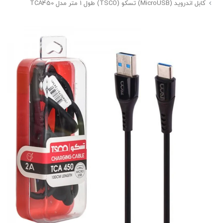
کابل اندروید (MicroUSB) تسکو (TSCO) طول 1 متر مدل TCA450