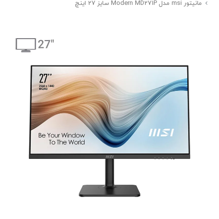
مانیتور msi مدل Modern MD271P سایز 27 اینچ