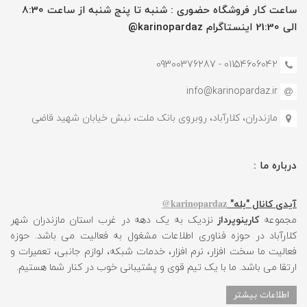
ساعت کار فروشگاه حضوری : شنبه تا پنج شنبه از ساعت 8:30
الی 21:30 اینستاگرام karinopardaz@
01154606042 - 09300376287
info@karinopardaz.ir
مازندران، کلارآباد، روبروی بانک ملت، نبش خیابان شهید قاضی
درباره ما :
karinopardaz@
آیدی کانال "بله"
مجموعه
کارینوپرداز
نزدیک به یک دهه در غرب استان مازندران شهر
کلارآباد در حوزه فناوری اطلاعات مشغول به فعالیت می باشد. حوزه
فعالیت ما سخت افزار، نرم افزار، خدمات شبکه، لوازم جانبی، تعمیرات و
ارتقا می باشد. ما با یک تیم قوی و پشتیبانی خوب در کنار شما هستیم.
اطلاعات بیشتر