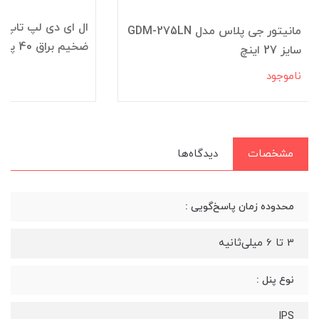
مانیتور جی پلاس مدل GDM-275LN
ضخیم براق 40 پین
سایز 27 اینچ
ناموجود
مشخصات
دیدگاه‌ها
محدوده زمان پاسخ‌گویی :
3 تا 6 میلی‌ثانیه
نوع پنل :
IPS