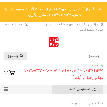
لطفاً قبل از ثبت نهایی، جهت اطلاع از صحت قیمت و موجودی با
شماره 6042 5460 011 تماس بگیرید.
مازندران ، کلارآباد، روبروی بانک ملت، نبش
ورود
|
ثبت‌نام
خیابان شهید قاضی
جستجو
ارتباط با ما
09111961461 - 01154606042 09300376287
0
پیام رسان "بله"
دسته‌بندی کالاها
خانه
فهرست محصولات