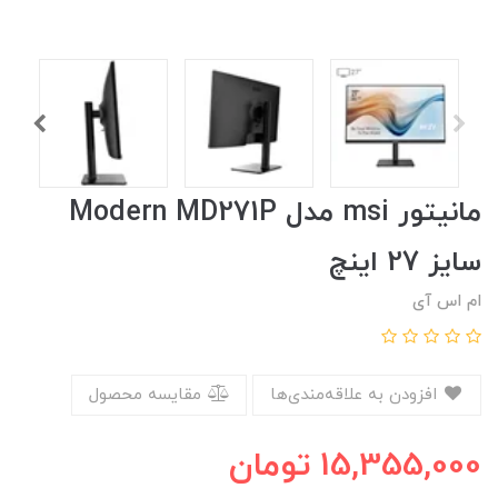
مانیتور msi مدل Modern MD271P
سایز 27 اینچ
ام اس آی
افزودن به علاقه‌مندی‌ها
مقایسه محصول
15,355,000
تومان