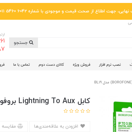
یی، جهت اطلاع از صحت قیمت و موجودی با شماره 6042 5460 011 تماس بگیرید.
ضی
ارتب
جستجو
6287
گ
نصب نرم افزار
فروش ویژه
کالای دست دوم
تماس با ما
فرو
کابل Lightning To Aux بروفون (BOROFONE) مدل BL19
افزودن به علاقه‌مندی‌ها
مقایسه 