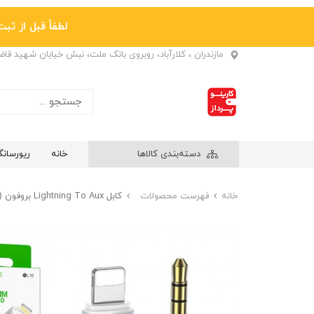
لطفاً قبل از ثبت نها
مازندران ، کلارآباد، روبروی بانک ملت، نبش خیابان شهید قا
دسته‌بندی کالاها
خانه
ریورسان
خانه
فهرست محصولات
کابل Lightning To Aux بروفون (BOROFONE) مدل BL19