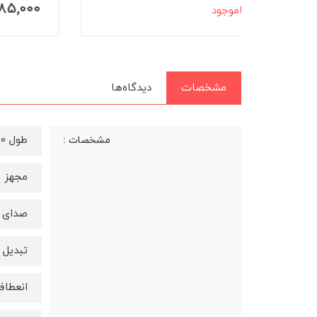
000
585,000
تومان
مشخصات
دیدگاه‌ها
طول 100 سانتیمتر
مشخصات :
مجهز به فناوری Hi-Fi (
صدای ا
تبدیل کان
انعطا