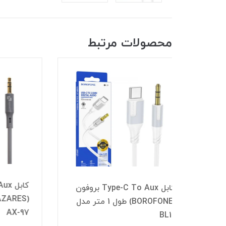
محصولات مرتبط
کابل Type-C To Aux مازارس
Type-C To Au بروفون
(MAZARES) طول 1 متر مدل
) طول 1 متر مدل
A30
AX-97