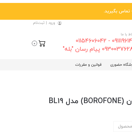
ورود
|
ثبت‌نام
اط با ما
09111961461 - 01154606042
0
0930037 پیام رسان "بله"
شگاه حضوری
قوانین و مقررات
محصول