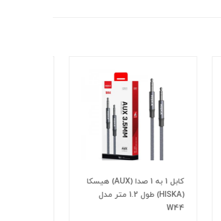
) هیسکا
کابل AUX فنری سری 90 درجه
طول 1.5 متر الون (ELEVEN)
مدل AUX2
C-AX 1