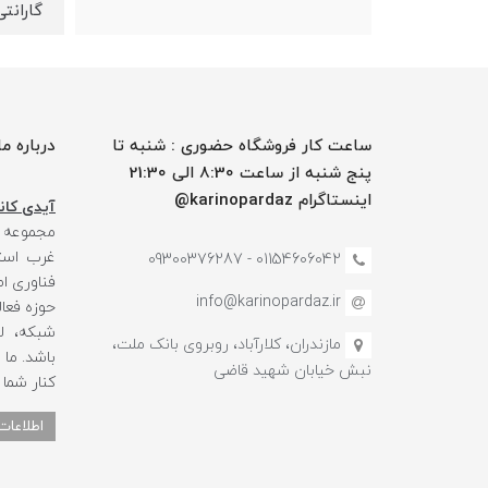
گارانتی 12 ماه شرکت پژواک رایا
ساعت کار فروشگاه حضوری : شنبه تا
درباره ما
پنج شنبه از ساعت 8:30 الی 21:30
اینستاگرام karinopardaz@
آیدی کانا
مجموعه
غرب استا
01154606042 - 09300376287
فناوری ا
info@karinopardaz.ir
حوزه فعال
شبکه، لو
مازندران، کلارآباد، روبروی بانک ملت،
باشد. ما
نبش خیابان شهید قاضی
کنار شما
اطلاعات