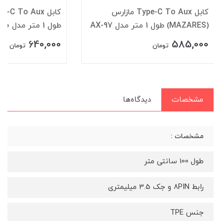
کابل Type-C To Aux مازارس
(MAZARES) طول 1 متر مدل AX-97
طول 1 متر مدل UPA30
640,000
585,000
تومان
تومان
مشخصات
دیدگاه‌ها
مشخصات :
طول 100 سانتی متر
رابط 8PIN و جک 3.5 میلیمتری
جنس TPE