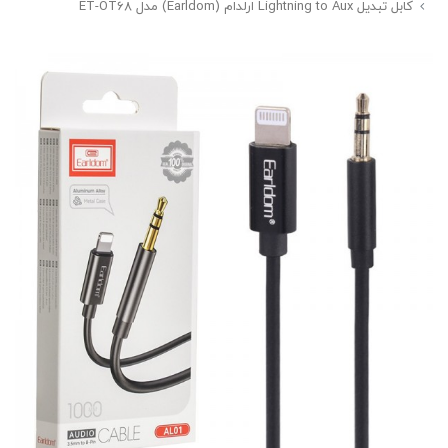
کابل تبدیل Lightning to Aux ارلدام (Earldom) مدل ET-OT68