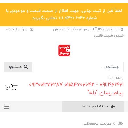
لطفاً قبل از ثبت نهایی، جهت اطلاع از صحت قیمت و موجودی با
شماره 6042 5460 011 تماس بگیرید.
مازندران ، کلارآباد، روبروی بانک ملت، نبش
ورود
|
ثبت‌نام
خیابان شهید قاضی
جستجو
ارتباط با ما
09111961461 - 01154606042 09300376287
0
پیام رسان "بله"
دسته‌بندی کالاها
خانه
فهرست محصولات