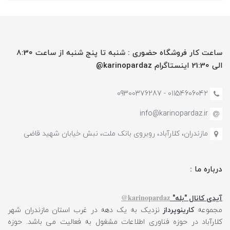
ساعت کار فروشگاه حضوری : شنبه تا پنج شنبه از ساعت 8:30
الی 21:30 اینستاگرام karinopardaz@
01154606042 - 09300376287
info@karinopardaz.ir
مازندران، کلارآباد، روبروی بانک ملت، نبش خیابان شهید قاضی
درباره ما :
karinopardaz@
آیدی کانال "بله"
مجموعه
کارینوپرداز
نزدیک به یک دهه در غرب استان مازندران شهر
کلارآباد در حوزه فناوری اطلاعات مشغول به فعالیت می باشد. حوزه