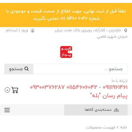
لطفاً قبل از ثبت نهایی، جهت اطلاع از صحت قیمت و موجودی با
شماره 6042 5460 011 تماس بگیرید.
مازندران ، کلارآباد، روبروی بانک ملت، نبش
ورود
|
ثبت‌نام
خیابان شهید قاضی
جستجو
ارتباط با ما
09111961461 - 01154606042 09300376287
0
پیام رسان "بله"
دسته‌بندی کالاها
خانه
فهرست محصولات