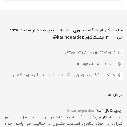
ساعت کار فروشگاه حضوری : شنبه تا پنج شنبه از ساعت 8:30
الی 21:30 اینستاگرام karinopardaz@
01154606042 - 09300376287
info@karinopardaz.ir
مازندران، کلارآباد، روبروی بانک ملت، نبش خیابان شهید قاضی
درباره ما :
karinopardaz@
آیدی کانال "بله"
مجموعه
کارینوپرداز
نزدیک به یک دهه در غرب استان مازندران شهر
کلارآباد در حوزه فناوری اطلاعات مشغول به فعالیت می باشد. حوزه