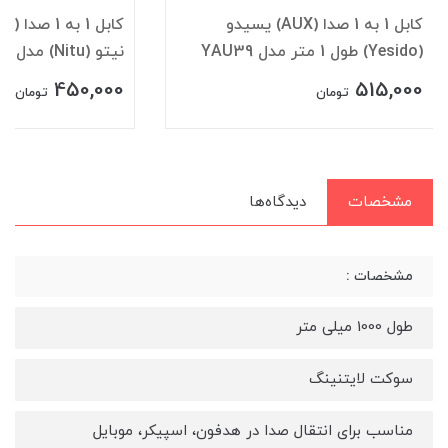
کابل 1 به 1 صدا (AUX) یسیدو
(Yesido) طول 1 متر مدل YAU39
نیتو (Nitu) مدل NT-AUX007
450,000
515,000
تومان
تومان
مشخصات
دیدگاه‌ها
مشخصات :
طول 1000 میلی متر
سوکت لایتنینگ
مناسب برای انتقال صدا در هدفون، اسپیکر، موبایل