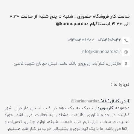
ساعت کار فروشگاه حضوری : شنبه تا پنج شنبه از ساعت 8:30
الی 21:30 اینستاگرام karinopardaz@
01154606042 - 09300376287
info@karinopardaz.ir
مازندران، کلارآباد، روبروی بانک ملت، نبش خیابان شهید قاضی
درباره ما :
karinopardaz@
آیدی کانال "بله"
مجموعه
کارینوپرداز
نزدیک به یک دهه در غرب استان مازندران شهر
کلارآباد در حوزه فناوری اطلاعات مشغول به فعالیت می باشد. حوزه
فعالیت ما سخت افزار، نرم افزار، خدمات شبکه، لوازم جانبی، تعمیرات و
ارتقا می باشد. ما با یک تیم قوی و پشتیبانی خوب در کنار شما هستیم.