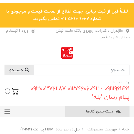
لطفاً قبل از ثبت نهایی، جهت اطلاع از صحت قیمت و موجودی با
شماره 6042 5460 011 تماس بگیرید.
مازندران ، کلارآباد، روبروی بانک ملت، نبش
ورود
|
ثبت‌نام
خیابان شهید قاضی
جستجو
ارتباط با ما
09111961461 - 01154606042 09300376287
0
پیام رسان "بله"
دسته‌بندی کالاها
خانه
فهرست محصولات
برل دو سر ماده HDMI پی نت (P-net)