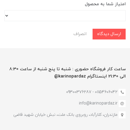
امتیاز شما به محصول
ارسال دیدگاه
انصراف
ساعت کار فروشگاه حضوری : شنبه تا پنج شنبه از ساعت 8:30
الی 21:30 اینستاگرام karinopardaz@
01154606042 - 09300376287
info@karinopardaz.ir
مازندران، کلارآباد، روبروی بانک ملت، نبش خیابان شهید قاضی