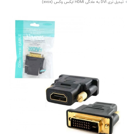
تبدیل نری DVI به مادگی HDMI ایکس وکس (xvox)