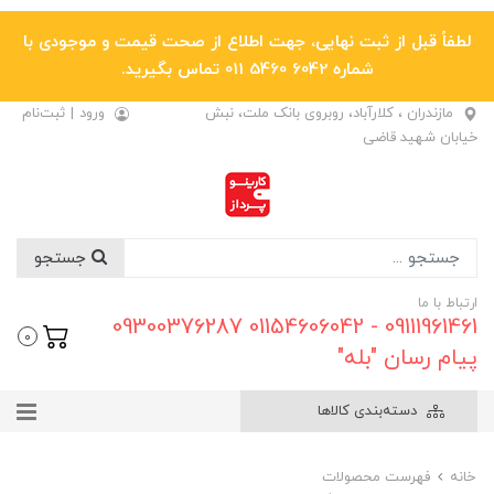
لطفاً قبل از ثبت نهایی، جهت اطلاع از صحت قیمت و موجودی با
شماره 6042 5460 011 تماس بگیرید.
مازندران ، کلارآباد، روبروی بانک ملت، نبش
ورود
|
ثبت‌نام
خیابان شهید قاضی
جستجو
ارتباط با ما
09111961461 - 01154606042 09300376287
0
پیام رسان "بله"
دسته‌بندی کالاها
خانه
فهرست محصولات