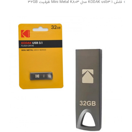
فلش KODAK usb3.1 مدل Mini Metal K803 ظرفیت 32GB