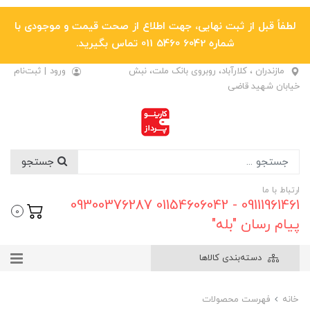
لطفاً قبل از ثبت نهایی، جهت اطلاع از صحت قیمت و موجودی با
شماره 6042 5460 011 تماس بگیرید.
مازندران ، کلارآباد، روبروی بانک ملت، نبش
ورود
|
ثبت‌نام
خیابان شهید قاضی
جستجو
ارتباط با ما
09111961461 - 01154606042 09300376287
0
پیام رسان "بله"
دسته‌بندی کالاها
خانه
فهرست محصولات