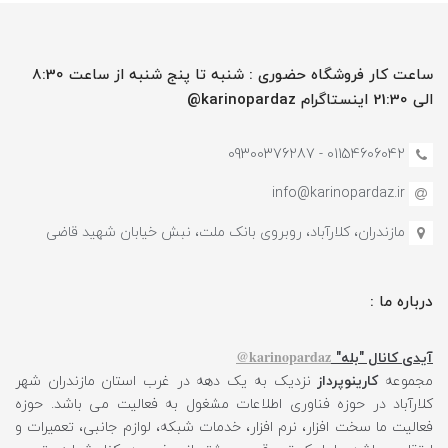
ساعت کار فروشگاه حضوری : شنبه تا پنج شنبه از ساعت 8:30
الی 21:30 اینستاگرام karinopardaz@
01154606042 - 09300376287
info@karinopardaz.ir
مازندران، کلارآباد، روبروی بانک ملت، نبش خیابان شهید قاضی
درباره ما :
karinopardaz@
آیدی کانال "بله"
مجموعه
کارینوپرداز
نزدیک به یک دهه در غرب استان مازندران شهر
کلارآباد در حوزه فناوری اطلاعات مشغول به فعالیت می باشد. حوزه
فعالیت ما سخت افزار، نرم افزار، خدمات شبکه، لوازم جانبی، تعمیرات و