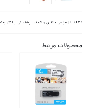
USB 3.1 | طراحی فانتزی و شیک | پشتیانی از اکثر ویندوز ها | مناسب برای نگه داری فایل ، موزیک ، ویدئو و ...| سرعت انتقال بالا | گارانتی سورین
محصولات مرتبط