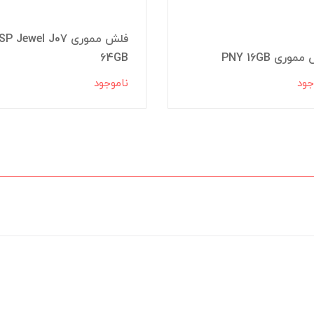
فلش مموری SP Jewel J07
وری PNY 16GB
64GB
جود
ناموجود