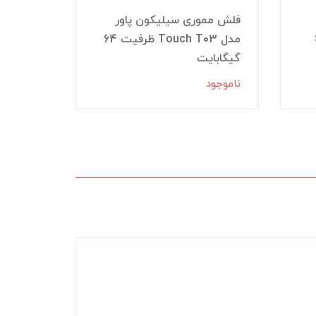
فلش مموری سیلیکون پاور
مدل Touch T03 ظرفیت 64
گیگابایت
USB 3.2
ناموجود
ناموجود