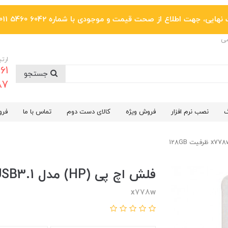
یی، جهت اطلاع از صحت قیمت و موجودی با شماره 6042 5460 011 تماس بگیرید.
ضی
ارتب
جستجو
6287
گ
نصب نرم افزار
فروش ویژه
کالای دست دوم
تماس با ما
فرو
فلش اچ پی (HP) مدل x778w USB3.1 ظرفیت 128GB
x778w