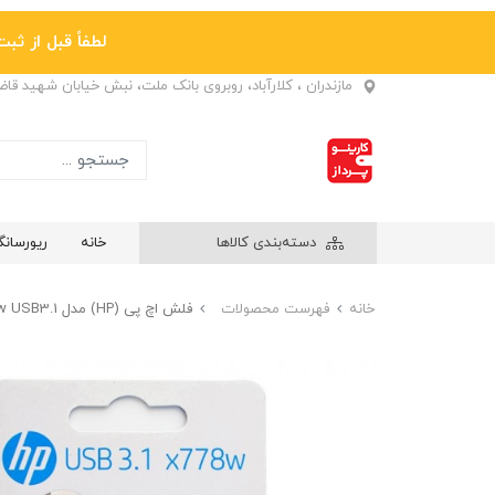
لطفاً قبل از ثبت نها
مازندران ، کلارآباد، روبروی بانک ملت، نبش خیابان شهید قا
دسته‌بندی کالاها
خانه
ریورسان
خانه
فهرست محصولات
فلش اچ پی (HP) مدل x778w USB3.1 ظرفیت 128GB