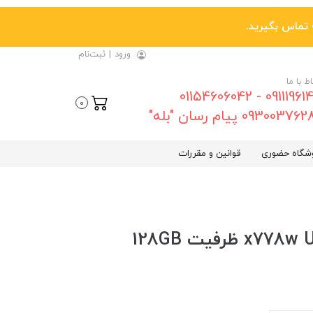
ورود
|
ثبت‌نام
اط با ما
09111961461 - 01154606042
0
0930037 پیام رسان "بله"
شگاه حضوری
قوانین و مقررات