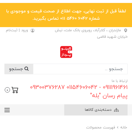
لطفاً قبل از ثبت نهایی، جهت اطلاع از صحت قیمت و موجودی با
شماره 6042 5460 011 تماس بگیرید.
مازندران ، کلارآباد، روبروی بانک ملت، نبش
ورود
|
ثبت‌نام
خیابان شهید قاضی
جستجو
ارتباط با ما
09111961461 - 01154606042 09300376287
0
پیام رسان "بله"
دسته‌بندی کالاها
خانه
فهرست محصولات