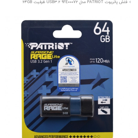
فلش پاتریوت PATRIOT مدل USB3.2 9FE00072 ظرفیت 64GB