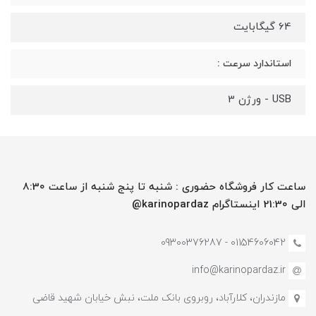
64 گیگابایت
استاندارد سرعت :
USB - ورژن 3
ساعت کار فروشگاه حضوری : شنبه تا پنج شنبه از ساعت 8:30
الی 21:30 اینستاگرام karinopardaz@
01154606042 - 09300376287
info@karinopardaz.ir
مازندران، کلارآباد، روبروی بانک ملت، نبش خیابان شهید قاضی