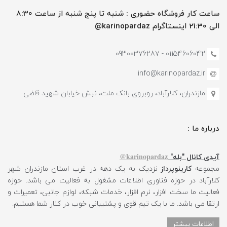
ساعت کار فروشگاه حضوری : شنبه تا پنج شنبه از ساعت 8:30
الی 21:30 اینستاگرام karinopardaz@
01154606042 - 09300376287
info@karinopardaz.ir
مازندران، کلارآباد، روبروی بانک ملت، نبش خیابان شهید قاضی
درباره ما :
karinopardaz@
آیدی کانال "بله"
مجموعه
کارینوپرداز
نزدیک به یک دهه در غرب استان مازندران شهر
کلارآباد در حوزه فناوری اطلاعات مشغول به فعالیت می باشد. حوزه
فعالیت ما سخت افزار، نرم افزار، خدمات شبکه، لوازم جانبی، تعمیرات و
ارتقا می باشد. ما با یک تیم قوی و پشتیبانی خوب در کنار شما هستیم.
اطلاعات بیشتر