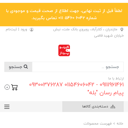
لطفاً قبل از ثبت نهایی، جهت اطلاع از صحت قیمت و موجودی با
شماره 6042 5460 011 تماس بگیرید.
مازندران ، کلارآباد، روبروی بانک ملت، نبش
ورود
|
ثبت‌نام
خیابان شهید قاضی
جستجو
ارتباط با ما
09111961461 - 01154606042 09300376287
0
پیام رسان "بله"
دسته‌بندی کالاها
خانه
فهرست محصولات