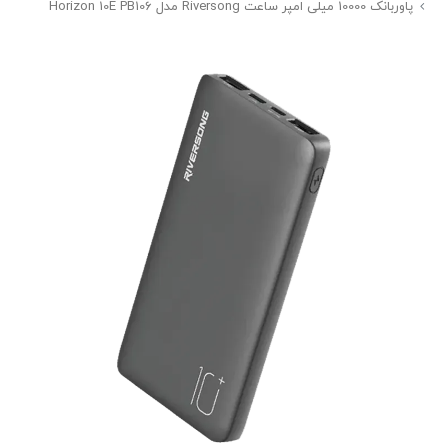
پاوربانک 10000 میلی امپر ساعت Riversong مدل Horizon 10E PB106