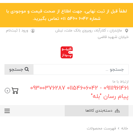
لطفاً قبل از ثبت نهایی، جهت اطلاع از صحت قیمت و موجودی با
شماره 6042 5460 011 تماس بگیرید.
مازندران ، کلارآباد، روبروی بانک ملت، نبش
ورود
|
ثبت‌نام
خیابان شهید قاضی
جستجو
ارتباط با ما
09111961461 - 01154606042 09300376287
0
پیام رسان "بله"
دسته‌بندی کالاها
خانه
فهرست محصولات