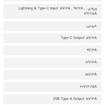
ورودی : Lightning & Type-C Input: 5V/2A , 9V/2A ,
12V/1.5A
خروجی:
Type-C Output: 5V/3A
9V/3A
12V/3A
15V/3A
20V/3.25A
USB Type-A Output: 5V/3A