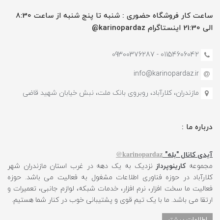
ساعت کار فروشگاه حضوری : شنبه تا پنج شنبه از ساعت 8:30
الی 21:30 اینستاگرام karinopardaz@
01154606042 - 09300376287
info@karinopardaz.ir
مازندران، کلارآباد، روبروی بانک ملت، نبش خیابان شهید قاضی
درباره ما :
karinopardaz@
آیدی کانال "بله"
مجموعه
کارینوپرداز
نزدیک به یک دهه در غرب استان مازندران شهر
کلارآباد در حوزه فناوری اطلاعات مشغول به فعالیت می باشد. حوزه
فعالیت ما سخت افزار، نرم افزار، خدمات شبکه، لوازم جانبی، تعمیرات و
ارتقا می باشد. ما با یک تیم قوی و پشتیبانی خوب در کنار شما هستیم.
اطلاعات بیشتر