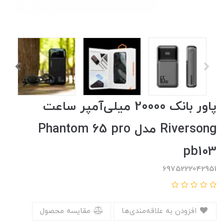
پاور بانک 20000 میلی‌آمپر ساعت
Riversong مدل Phantom 65 pro
pb103
6975222042951
افزودن به علاقه‌مندی‌ها
مقایسه محصول