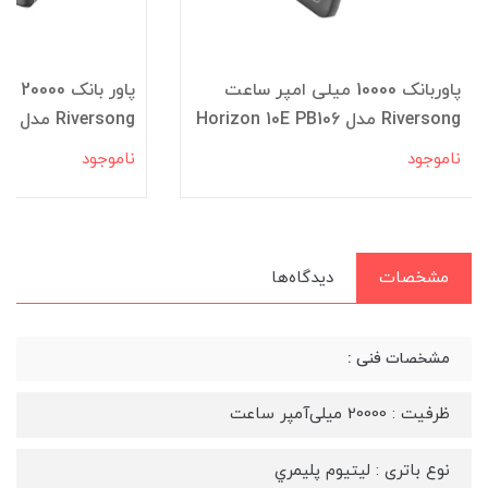
پاوربانک 10000 میلی امپر ساعت
پاور 
Riversong مدل Horizon 10E PB106
Riversong مدل VISION 20SE PB80
ناموجود
ناموجود
مشخصات
دیدگاه‌ها
مشخصات فنی :
ظرفیت : 20000 میلی‌آمپر ساعت
نوع باتری : ليتيوم پليمري