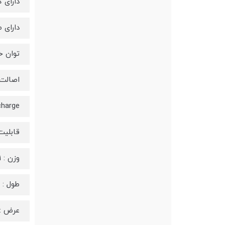
دارای کابل g
دارای
توان خروج
اصالت 
charge
قابلیت ش
وزن : 361 گرم
طول : 11.08 سانتیمتر
عرض : 5.2 سانتیم