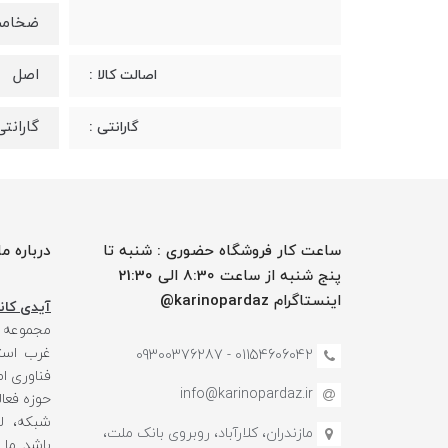
ضخامت : 4.8 
اصل
اصالت کالا :
گارانتی 18 ماهه
گارانتی :
ساعت کار فروشگاه حضوری : شنبه تا
درباره ما
پنج شنبه از ساعت 8:30 الی 21:30
اینستاگرام karinopardaz@
آیدی کانا
مجموعه
غرب استا
01154606042 - 09300376287
فناوری ا
info@karinopardaz.ir
حوزه فعال
شبکه، لو
مازندران، کلارآباد، روبروی بانک ملت،
باشد. ما