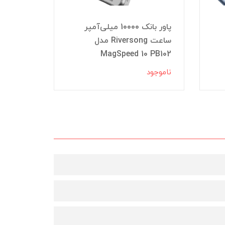
پاور بانک 10000 میلی‌آمپر
ساعت Riversong مدل
o pb103
MagSpeed 10 PB102
ناموجود
ناموجود