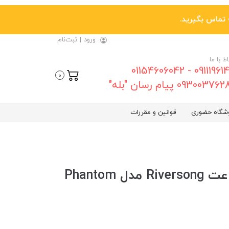
ورود
|
ثبت‌نام
اط با ما
09111961461 - 01154606042
0
0930037 پیام رسان "بله"
شگاه حضوری
قوانین و مقررات
پاور بانک 20000 میلی‌آمپر ساعت Riversong مدل Phantom