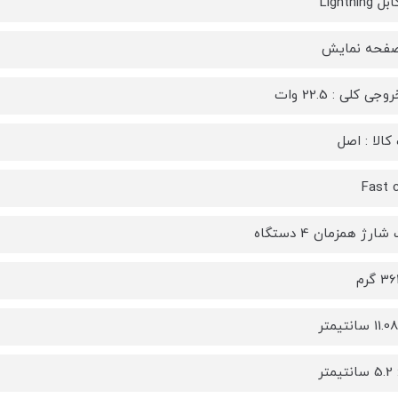
Lightnin
 صفحه نمایش
ی کلی : 22.5 وات
کالا : اصل
Fast 
ارژ همزمان 4 دستگاه
تر