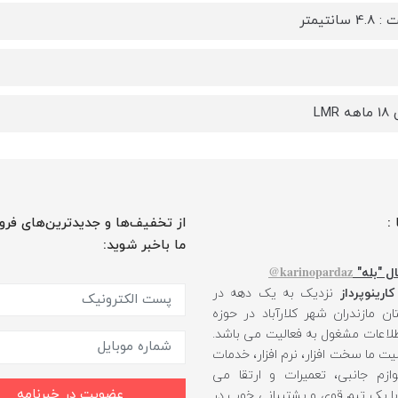
سانتیمتر
 LMR
 :
از تخفیف‌ها و جدیدترین‌های فرو
ما باخبر شوید:
karinopardaz@
ل "بله"
کارینوپرداز
نزدیک به یک دهه در
ن مازندران شهر کلارآباد در حوزه
طلاعات مشغول به فعالیت می باشد.
یت ما سخت افزار، نرم افزار، خدمات
ازم جانبی، تعمیرات و ارتقا می
عضویت در خبرنامه
 با یک تیم قوی و پشتیبانی خوب در