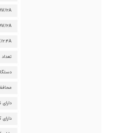
9V/2A
9V/2A
V/2.4A
تعداد خر
دستگاه
محافظت : ect
دارای 
دارای کابل