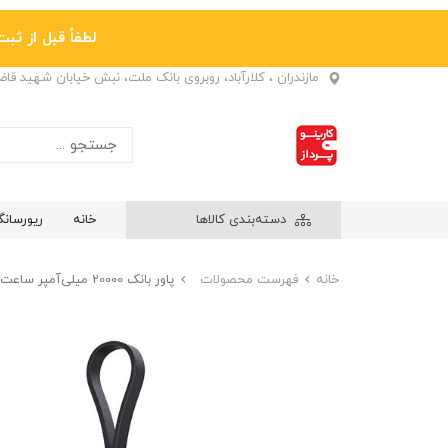
لطفاً قبل از ثبت نها
مازندران ، کلارآباد، روبروی بانک ملت، نبش خیابان شهید قا
دسته‌بندی کالاها
خانه
ریورسان
خانه
فهرست محصولات
پاور بانک 20000 میلی‌آمپر ساعت Riversong مدل Phantom 20 PB127