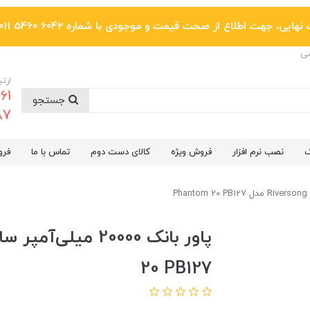
یی، جهت اطلاع از صحت قیمت و موجودی با شماره 6042 5460 011 تماس بگیرید.
ضی
ارتب
جستجو
6287
گ
نصب نرم افزار
فروش ویژه
کالای دست دوم
تماس با ما
فرو
20 PB127