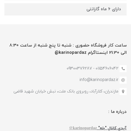
دارای 6 ماه گارانتی
ساعت کار فروشگاه حضوری : شنبه تا پنج شنبه از ساعت 8:30
الی 21:30 اینستاگرام karinopardaz@
01154606042 - 09300376287
info@karinopardaz.ir
مازندران، کلارآباد، روبروی بانک ملت، نبش خیابان شهید قاضی
درباره ما :
karinopardaz@
آیدی کانال "بله"