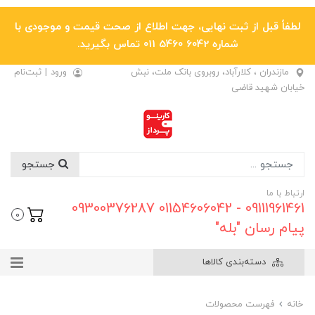
لطفاً قبل از ثبت نهایی، جهت اطلاع از صحت قیمت و موجودی با
شماره 6042 5460 011 تماس بگیرید.
مازندران ، کلارآباد، روبروی بانک ملت، نبش
ورود
|
ثبت‌نام
خیابان شهید قاضی
جستجو
ارتباط با ما
09111961461 - 01154606042 09300376287
0
پیام رسان "بله"
دسته‌بندی کالاها
خانه
فهرست محصولات