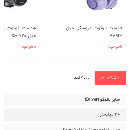
هدست بلوتوث عروسکی مدل
A8913
مدل XH-620
ناموجود
ناموجود
مشخصات
دیدگاه‌ها
سایز بلندگو (Driver) :
40 میلیمتر
میزان کیفیت صوتی(تفکیک صدا) :