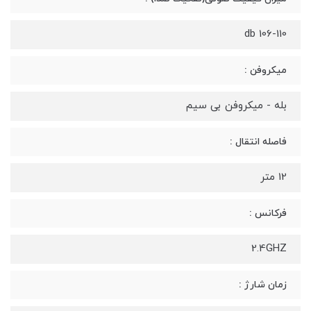
106-110 db
میکروفن :
بله - میکروفن بی سیم
فاصله انتقال :
12 متر
فرکانس :
2.4GHZ
زمان شارژ :