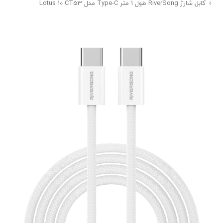
کابل شارژ RiverSong طول 1 متر Type-C مدل Lotus 10 CT53