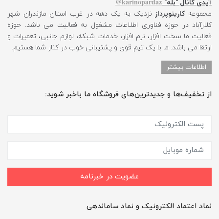
karinopardaz@
آیدی کانال "بله"
مجموعه
کارینوپرداز
نزدیک به یک دهه در غرب استان مازندران شهر
کلارآباد در حوزه فناوری اطلاعات مشغول به فعالیت می باشد. حوزه
فعالیت ما سخت افزار، نرم افزار، خدمات شبکه، لوازم جانبی، تعمیرات و
ارتقا می باشد. ما با یک تیم قوی و پشتیبانی خوب در کنار شما هستیم.
اطلاعات بیشتر
از تخفیف‌ها و جدیدترین‌های فروشگاه ما باخبر شوید:
عضویت در خبرنامه
نماد اعتماد الکترونیک و نماد ساماندهی