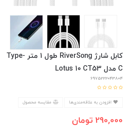
کابل شارژ RiverSong طول 1 متر Type-
C مدل Lotus 10 CT53
6975222043804
افزودن به علاقه‌مندی‌ها
مقایسه محصول
290,000
تومان