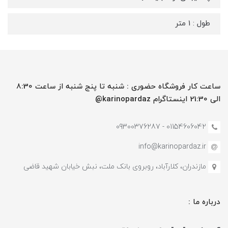
طول : 1 متر
ساعت کار فروشگاه حضوری : شنبه تا پنج شنبه از ساعت 8:30
الی 21:30 اینستاگرام karinopardaz@
01154606042 - 09300376287
info@karinopardaz.ir
مازندران، کلارآباد، روبروی بانک ملت، نبش خیابان شهید قاضی
درباره ما :