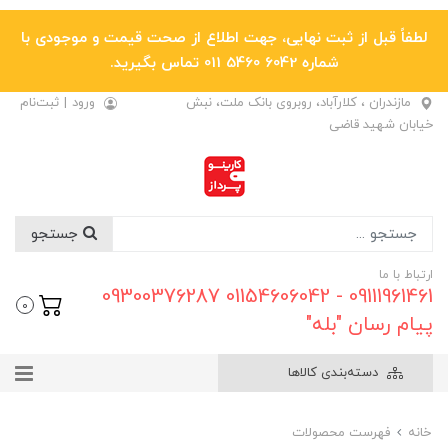
لطفاً قبل از ثبت نهایی، جهت اطلاع از صحت قیمت و موجودی با
شماره 6042 5460 011 تماس بگیرید.
مازندران ، کلارآباد، روبروی بانک ملت، نبش
ورود
|
ثبت‌نام
خیابان شهید قاضی
جستجو
ارتباط با ما
09111961461 - 01154606042 09300376287
0
پیام رسان "بله"
دسته‌بندی کالاها
خانه
فهرست محصولات