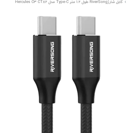
کابل شارژRiverSong طول 1.2 متر Type-C مدل Hercules C3 CT82