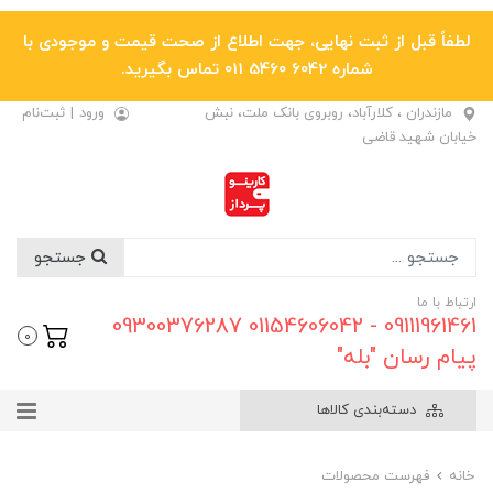
لطفاً قبل از ثبت نهایی، جهت اطلاع از صحت قیمت و موجودی با
شماره 6042 5460 011 تماس بگیرید.
مازندران ، کلارآباد، روبروی بانک ملت، نبش
ورود
|
ثبت‌نام
خیابان شهید قاضی
جستجو
ارتباط با ما
09111961461 - 01154606042 09300376287
0
پیام رسان "بله"
دسته‌بندی کالاها
خانه
فهرست محصولات