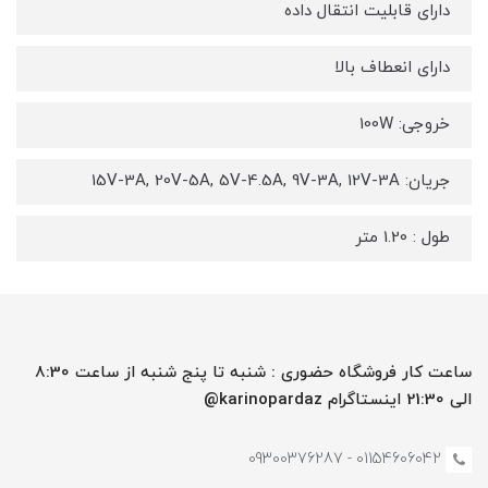
دارای قابلیت انتقال داده
دارای انعطاف بالا
خروجی: 100W
جریان: 15V-3A, 20V-5A, 5V-4.5A, 9V-3A, 12V-3A
طول : 1.20 متر
ساعت کار فروشگاه حضوری : شنبه تا پنج شنبه از ساعت 8:30
الی 21:30 اینستاگرام karinopardaz@
01154606042 - 09300376287