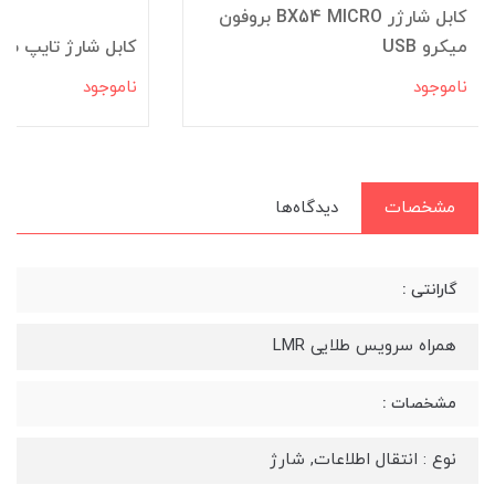
کابل شارژر BX54 MICRO بروفون
میکرو USB
کابل شارژ تایپ سی NIO LS431
ناموجود
ناموجود
مشخصات
دیدگاه‌ها
گارانتی :
همراه سرویس طلایی LMR
مشخصات :
نوع : انتقال اطلاعات, شارژ