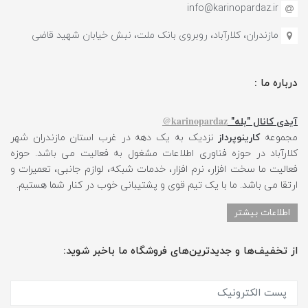
info@karinopardaz.ir
مازندران، کلارآباد، روبروی بانک ملت، نبش خیابان شهید قاضی
درباره ما :
karinopardaz@
آیدی کانال "بله"
مجموعه
کارینوپرداز
نزدیک به یک دهه در غرب استان مازندران شهر
کلارآباد در حوزه فناوری اطلاعات مشغول به فعالیت می باشد. حوزه
فعالیت ما سخت افزار، نرم افزار، خدمات شبکه، لوازم جانبی، تعمیرات و
ارتقا می باشد. ما با یک تیم قوی و پشتیبانی خوب در کنار شما هستیم.
اطلاعات بیشتر
از تخفیف‌ها و جدیدترین‌های فروشگاه ما باخبر شوید: