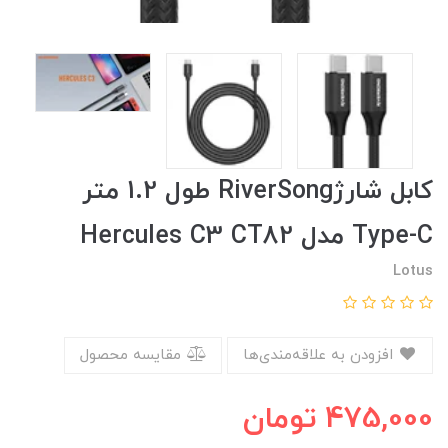
کابل شارژRiverSong طول 1.2 متر
Type-C مدل Hercules C3 CT82
Lotus
افزودن به علاقه‌مندی‌ها
مقایسه محصول
475,000
تومان