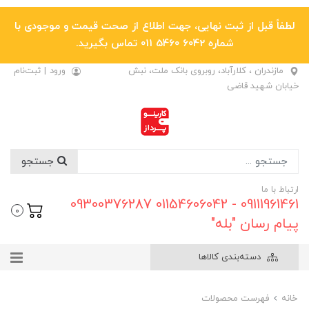
لطفاً قبل از ثبت نهایی، جهت اطلاع از صحت قیمت و موجودی با
شماره 6042 5460 011 تماس بگیرید.
مازندران ، کلارآباد، روبروی بانک ملت، نبش
ورود
|
ثبت‌نام
خیابان شهید قاضی
جستجو
ارتباط با ما
09111961461 - 01154606042 09300376287
0
پیام رسان "بله"
دسته‌بندی کالاها
خانه
فهرست محصولات