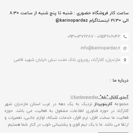
ساعت کار فروشگاه حضوری : شنبه تا پنج شنبه از ساعت 8:30
الی 21:30 اینستاگرام karinopardaz@
01154606042 - 09300376287
info@karinopardaz.ir
مازندران، کلارآباد، روبروی بانک ملت، نبش خیابان شهید قاضی
درباره ما :
karinopardaz@
آیدی کانال "بله"
مجموعه
کارینوپرداز
نزدیک به یک دهه در غرب استان مازندران شهر
کلارآباد در حوزه فناوری اطلاعات مشغول به فعالیت می باشد. حوزه
فعالیت ما سخت افزار، نرم افزار، خدمات شبکه، لوازم جانبی، تعمیرات و
ارتقا می باشد. ما با یک تیم قوی و پشتیبانی خوب در کنار شما هستیم.