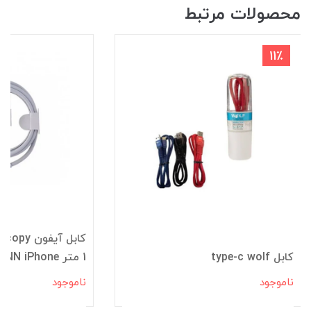
محصولات مرتبط
11٪
کابل type-c wolf
1 متر FOXCONN iPhone پک نایلونی
ناموجود
ناموجود