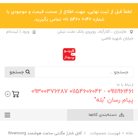
لطفاً قبل از ثبت نهایی، جهت اطلاع از صحت قیمت و موجودی با
شماره 6042 5460 011 تماس بگیرید.
مازندران ، کلارآباد، روبروی بانک ملت، نبش
ورود
|
ثبت‌نام
خیابان شهید قاضی
جستجو
ارتباط با ما
09111961461 - 01154606042 09300376287
0
پیام رسان "بله"
دسته‌بندی کالاها
خانه
فهرست محصولات
کابل شارژ مگنتی ساعت هوشمند Riversong