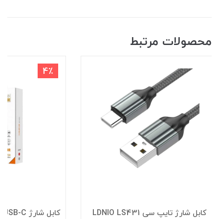
محصولات مرتبط
4٪
کابل شارژ تایپ سی LDNIO LS431
کابل شارژ LDNIO LS481 USB-C