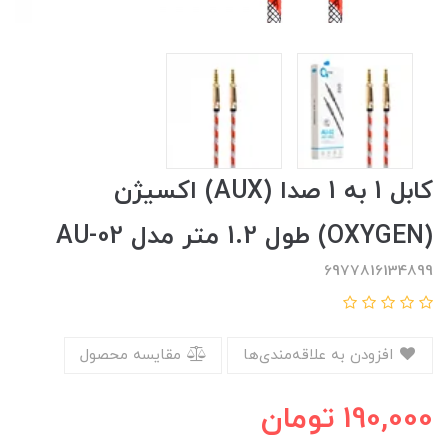
کابل 1 به 1 صدا (AUX) اکسیژن
(OXYGEN) طول 1.2 متر مدل AU-02
6977816134899
افزودن به علاقه‌مندی‌ها
مقایسه محصول
190,000
تومان