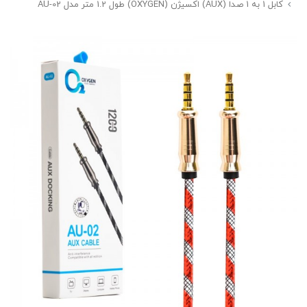
کابل 1 به 1 صدا (AUX) اکسیژن (OXYGEN) طول 1.2 متر مدل AU-02