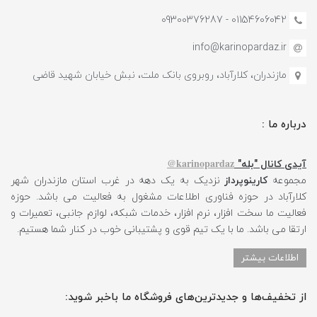
01154606042 - 09300376287
info@karinopardaz.ir
مازندران، کلارآباد، روبروی بانک ملت، نبش خیابان شهید قاضی
درباره ما :
karinopardaz@
آیدی کانال "بله"
مجموعه
کارینوپرداز
نزدیک به یک دهه در غرب استان مازندران شهر
کلارآباد در حوزه فناوری اطلاعات مشغول به فعالیت می باشد. حوزه
فعالیت ما سخت افزار، نرم افزار، خدمات شبکه، لوازم جانبی، تعمیرات و
ارتقا می باشد. ما با یک تیم قوی و پشتیبانی خوب در کنار شما هستیم.
اطلاعات بیشتر
از تخفیف‌ها و جدیدترین‌های فروشگاه ما باخبر شوید: