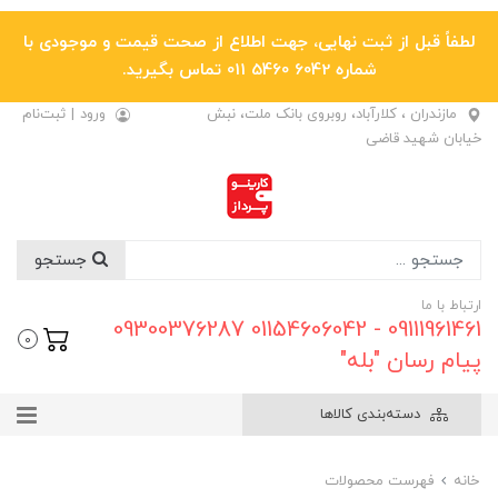
لطفاً قبل از ثبت نهایی، جهت اطلاع از صحت قیمت و موجودی با
شماره 6042 5460 011 تماس بگیرید.
مازندران ، کلارآباد، روبروی بانک ملت، نبش
ورود
|
ثبت‌نام
خیابان شهید قاضی
جستجو
ارتباط با ما
09111961461 - 01154606042 09300376287
0
پیام رسان "بله"
دسته‌بندی کالاها
خانه
فهرست محصولات