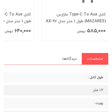
کابل Type-C To Aux مازارس
(MAZARES) طول 1 متر مدل AX-97
طول 1 متر مدل UPA30
640,000
585,000
تومان
تومان
مشخصات
دیدگاه‌ها
طول کابل :
1.2 متر
پورت :