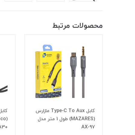
محصولات مرتبط
کابل Type-C To Aux مازارس
کابل Lightning To Aux هوکو
(MAZARES) طول 1 متر مدل
A30
AX-97