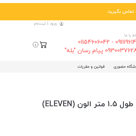
ورود
|
ثبت‌نام
اط با ما
09111961461 - 01154606042
0
0930037 پیام رسان "بله"
شگاه حضوری
قوانین و مقررات
کابل AUX فنری سری 90 درجه طول 1.5 متر الون (ELEVEN)