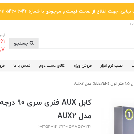
یی، جهت اطلاع از صحت قیمت و موجودی با شماره 6042 5460 011 تماس بگیرید.
ضی
ارتب
جستجو
6287
گ
نصب نرم افزار
فروش ویژه
کالای دست دوم
تماس با ما
فرو
مدل AUX2
6940578520199 00354012