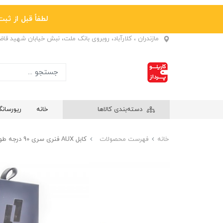
لطفاً قبل از ثبت نها
مازندران ، کلارآباد، روبروی بانک ملت، نبش خیابان شهید قا
دسته‌بندی کالاها
خانه
ریورسان
خانه
فهرست محصولات
کابل AUX فنری سری 90 درجه طول 1.5 متر الون (ELEVEN) مدل AUX2