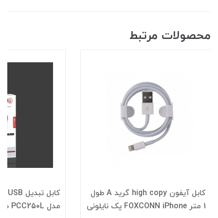
محصولات مرتبط
کابل آیفون high copy گرید A طول
کابل
1 متر FOXCONN iPhone پک نایلونی
مدل PCC250L طول 1 متر