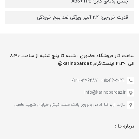
جنس بدنه‌ی کابل: ABS+TPE
قدرت خروجی: ۲.۴ آمپر ویژگی ضد پیچ خوردگی
ساعت کار فروشگاه حضوری : شنبه تا پنج شنبه از ساعت 8:30
الی 21:30 اینستاگرام karinopardaz@
01154606042 - 09300376287
info@karinopardaz.ir
مازندران، کلارآباد، روبروی بانک ملت، نبش خیابان شهید قاضی
درباره ما :