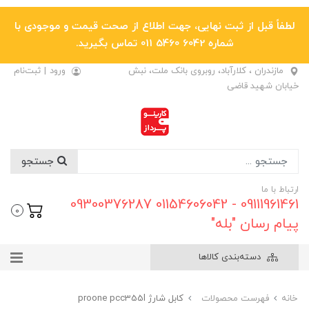
لطفاً قبل از ثبت نهایی، جهت اطلاع از صحت قیمت و موجودی با
شماره 6042 5460 011 تماس بگیرید.
مازندران ، کلارآباد، روبروی بانک ملت، نبش
ورود
|
ثبت‌نام
خیابان شهید قاضی
جستجو
ارتباط با ما
09111961461 - 01154606042 09300376287
0
پیام رسان "بله"
دسته‌بندی کالاها
خانه
فهرست محصولات
کابل شارژ proone pcc355l