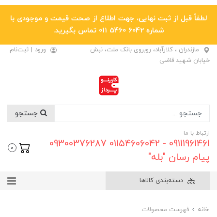
لطفاً قبل از ثبت نهایی، جهت اطلاع از صحت قیمت و موجودی با
شماره 6042 5460 011 تماس بگیرید.
مازندران ، کلارآباد، روبروی بانک ملت، نبش
ورود
|
ثبت‌نام
خیابان شهید قاضی
جستجو
ارتباط با ما
09111961461 - 01154606042 09300376287
0
پیام رسان "بله"
دسته‌بندی کالاها
خانه
فهرست محصولات