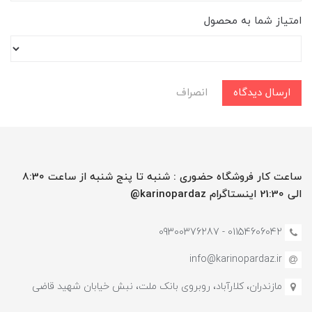
امتیاز شما به محصول
ارسال دیدگاه
انصراف
ساعت کار فروشگاه حضوری : شنبه تا پنج شنبه از ساعت 8:30
الی 21:30 اینستاگرام karinopardaz@
01154606042 - 09300376287
info@karinopardaz.ir
مازندران، کلارآباد، روبروی بانک ملت، نبش خیابان شهید قاضی