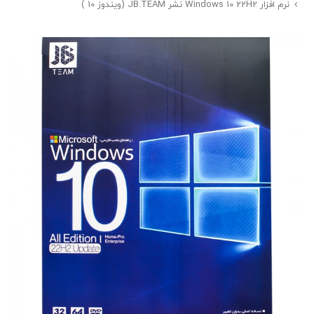
نرم افزار Windows 10 22H2 نشر JB.TEAM (ویندوز 10 )