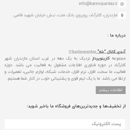
info@karinopardaz.ir
مازندران، کلارآباد، روبروی بانک ملت، نبش خیابان شهید قاضی
درباره ما :
karinopardaz@
آیدی کانال "بله"
مجموعه
کارینوپرداز
نزدیک به یک دهه در غرب استان مازندران شهر
کلارآباد در حوزه فناوری اطلاعات مشغول به فعالیت می باشد. حوزه
فعالیت ما سخت افزار، نرم افزار، خدمات شبکه، لوازم جانبی، تعمیرات و
ارتقا می باشد. ما با یک تیم قوی و پشتیبانی خوب در کنار شما هستیم.
اطلاعات بیشتر
از تخفیف‌ها و جدیدترین‌های فروشگاه ما باخبر شوید: