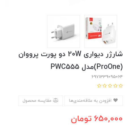
شارژر دیواری 20W دو پورت پرووان
(ProOne)مدل PWC555
6971339095064
افزودن به علاقه‌مندی‌ها
مقایسه محصول
650,000
تومان