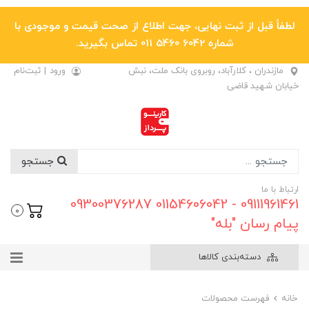
لطفاً قبل از ثبت نهایی، جهت اطلاع از صحت قیمت و موجودی با
شماره 6042 5460 011 تماس بگیرید.
مازندران ، کلارآباد، روبروی بانک ملت، نبش
ورود
|
ثبت‌نام
خیابان شهید قاضی
جستجو
ارتباط با ما
09111961461 - 01154606042 09300376287
0
پیام رسان "بله"
دسته‌بندی کالاها
خانه
فهرست محصولات