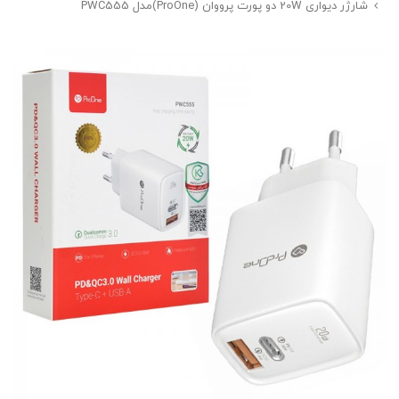
شارژر دیواری 20W دو پورت پرووان (ProOne)مدل PWC555