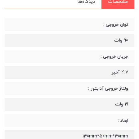
مشخصات
دیدگاه‌ها
توان خروجی :
90 وات
جریان خروجی :
4.7 آمپر
ولتاژ خروجی آداپتور :
19 ولت
ابعاد :
130mm*50mm*30mm