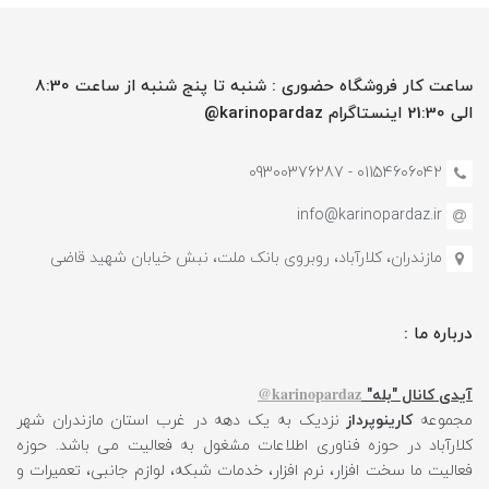
ساعت کار فروشگاه حضوری : شنبه تا پنج شنبه از ساعت 8:30
الی 21:30 اینستاگرام karinopardaz@
01154606042 - 09300376287
info@karinopardaz.ir
مازندران، کلارآباد، روبروی بانک ملت، نبش خیابان شهید قاضی
درباره ما :
karinopardaz@
آیدی کانال "بله"
مجموعه
کارینوپرداز
نزدیک به یک دهه در غرب استان مازندران شهر
کلارآباد در حوزه فناوری اطلاعات مشغول به فعالیت می باشد. حوزه
فعالیت ما سخت افزار، نرم افزار، خدمات شبکه، لوازم جانبی، تعمیرات و