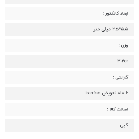
ابعاد کانکتور :
5.5*2.5 میلی متر
وزن :
312gr
گارانتی :
6 ماه تعویض Iranfso
اصالت کالا :
کپی