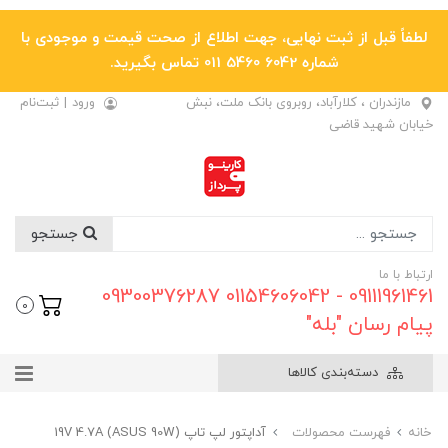
لطفاً قبل از ثبت نهایی، جهت اطلاع از صحت قیمت و موجودی با
شماره 6042 5460 011 تماس بگیرید.
مازندران ، کلارآباد، روبروی بانک ملت، نبش
ورود
|
ثبت‌نام
خیابان شهید قاضی
جستجو
ارتباط با ما
09111961461 - 01154606042 09300376287
0
پیام رسان "بله"
دسته‌بندی کالاها
خانه
فهرست محصولات
آداپتور لپ تاپ (ASUS 90W) 19V 4.7A