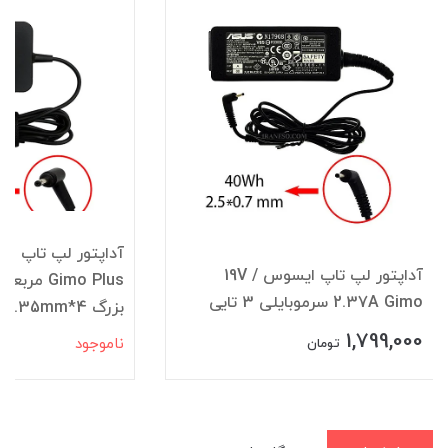
آداپتور لپ تاپ ایسوس 19V /
Gimo Plus
2.37A Gimo سرموبایلی 3 تایی
بزرگ 4*1.35mm
1,799,000
ناموجود
تومان