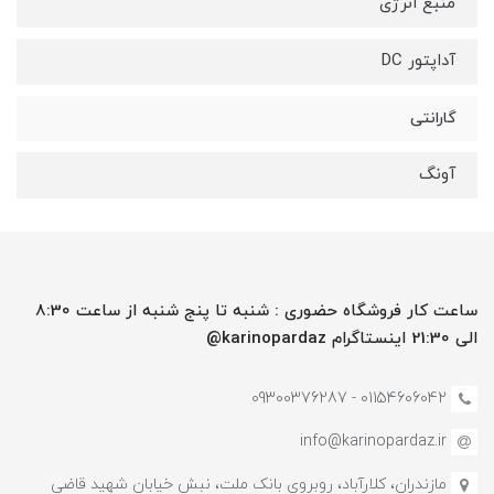
منبع انرژی
آداپتور DC
گارانتی
آونگ
ساعت کار فروشگاه حضوری : شنبه تا پنج شنبه از ساعت 8:30
الی 21:30 اینستاگرام karinopardaz@
01154606042 - 09300376287
info@karinopardaz.ir
مازندران، کلارآباد، روبروی بانک ملت، نبش خیابان شهید قاضی