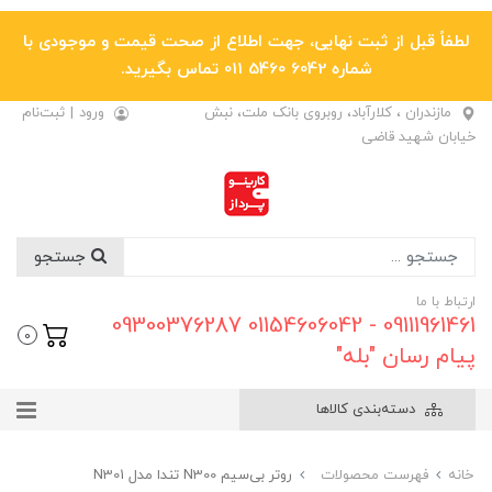
لطفاً قبل از ثبت نهایی، جهت اطلاع از صحت قیمت و موجودی با
شماره 6042 5460 011 تماس بگیرید.
مازندران ، کلارآباد، روبروی بانک ملت، نبش
ورود
|
ثبت‌نام
خیابان شهید قاضی
جستجو
ارتباط با ما
09111961461 - 01154606042 09300376287
0
پیام رسان "بله"
دسته‌بندی کالاها
خانه
فهرست محصولات
روتر بی‌سیم N300 تندا مدل N301