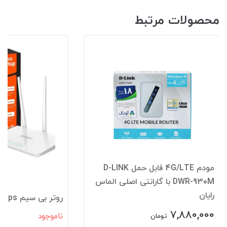
محصولات مرتبط
مودم 4G/LTE قابل حمل D-LINK
DWR-930M با گارانتی اصلی الماس
رایان
روتر بی سیم tenda F3 300Mbps
7,880,000
ناموجود
تومان