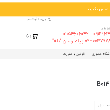
ورود
|
ثبت‌نام
اط با ما
09111961461 - 01154606042
0
0930037 پیام رسان "بله"
شگاه حضوری
قوانین و مقررات
محصول