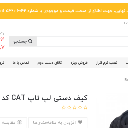
یی، جهت اطلاع از صحت قیمت و موجودی با شماره 6042 5460 011 تماس بگیرید.
ضی
ارتب
جستجو
6287
گ
نصب نرم افزار
فروش ویژه
کالای دست دوم
تماس با ما
فرو
کیف دستی لپ تاپ CAT کد B014
افزودن به علاقه‌مندی‌ها
مقایسه 