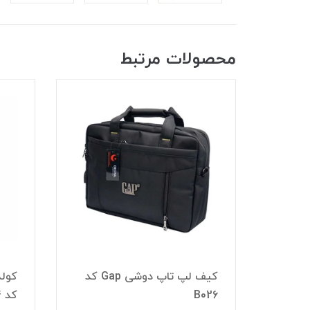
محصولات مرتبط
کیف لپ تاپ دوشی CAT کد
کیف لپ تاپ دوشی Gap کد
B026
کد B094