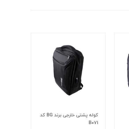
کوله پشتی خارجی برند BG کد
کیف چند
B071
مدل B021