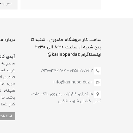
سر زی
ساعت کار فروشگاه حضوری : شنبه تا
درباره ما
پنج شنبه از ساعت 8:30 الی 21:30
اینستاگرام karinopardaz@
آیدی کانا
مجموعه
غرب استا
01154606042 - 09300376287
فناوری ا
info@karinopardaz.ir
حوزه فعال
شبکه، لو
مازندران، کلارآباد، روبروی بانک ملت،
باشد. ما
نبش خیابان شهید قاضی
کنار شما
اطلاعات