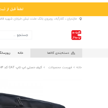
لطفاً قبل از ثبت نها
مازندران ، کلارآباد، روبروی بانک ملت، نبش خیابان شهید قا
دسته‌بندی کالاها
خانه
ریورسان
خانه
فهرست محصولات
کیف دستی لپ تاپ CAT کد B014