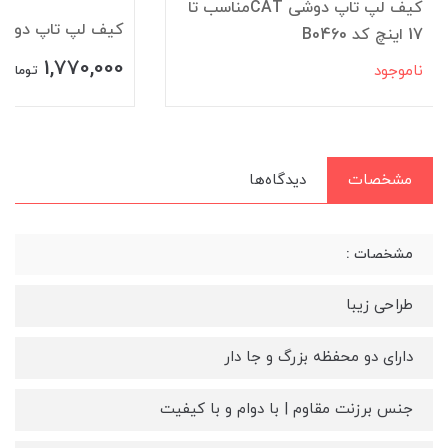
کیف لپ تاپ دوشی CATمناسب تا
کیف لپ تاپ دوشی CAT کد 8
17 اینچ کد B0460
1,770,000
ناموجود
تومان
مشخصات
دیدگاه‌ها
مشخصات :
طراحی زیبا
دارای دو محفظه بزرگ و جا دار
جنس برزنت مقاوم | با دوام و با کیفیت