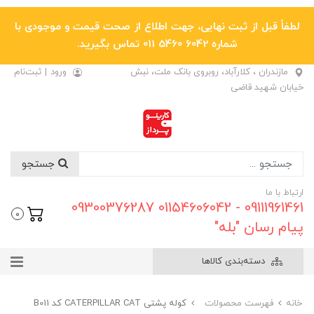
لطفاً قبل از ثبت نهایی، جهت اطلاع از صحت قیمت و موجودی با
شماره 6042 5460 011 تماس بگیرید.
مازندران ، کلارآباد، روبروی بانک ملت، نبش
ورود
|
ثبت‌نام
خیابان شهید قاضی
جستجو
ارتباط با ما
09111961461 - 01154606042 09300376287
0
پیام رسان "بله"
دسته‌بندی کالاها
خانه
فهرست محصولات
کوله پشتی CATERPILLAR CAT کد B011