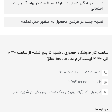
دارای ضربه گیر داخلی دو طرفه محافظت در برابر آسیب های
احتمالی
تعبیه جیب در طرفین محصول به منظور حمل قمقمه
ساعت کار فروشگاه حضوری : شنبه تا پنج شنبه از ساعت 8:30
الی 21:30 اینستاگرام karinopardaz@
01154606042 - 09300376287
info@karinopardaz.ir
مازندران، کلارآباد، روبروی بانک ملت، نبش خیابان شهید قاضی
درباره ما :