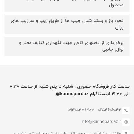
محصول
نحوه باز و بسته شدن جیب ها از طریق زیپ و سرزیپ های
روان
برخورداری از فضلهای کافی جهت نگهداری کتابف دفتر و
لوازم جانبی
ساعت کار فروشگاه حضوری : شنبه تا پنج شنبه از ساعت 8:30
الی 21:30 اینستاگرام karinopardaz@
01154606042 - 09300376287
info@karinopardaz.ir
مازندران، کلارآباد، روبروی بانک ملت، نبش خیابان شهید قاضی