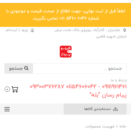
لطفاً قبل از ثبت نهایی، جهت اطلاع از صحت قیمت و موجودی با
شماره 6042 5460 011 تماس بگیرید.
مازندران ، کلارآباد، روبروی بانک ملت، نبش
ورود
|
ثبت‌نام
خیابان شهید قاضی
جستجو
ارتباط با ما
09111961461 - 01154606042 09300376287
0
پیام رسان "بله"
دسته‌بندی کالاها
خانه
فهرست محصولات