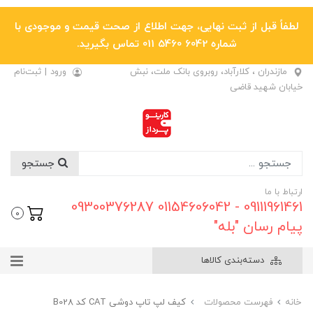
لطفاً قبل از ثبت نهایی، جهت اطلاع از صحت قیمت و موجودی با
شماره 6042 5460 011 تماس بگیرید.
مازندران ، کلارآباد، روبروی بانک ملت، نبش
ورود
|
ثبت‌نام
خیابان شهید قاضی
جستجو
ارتباط با ما
09111961461 - 01154606042 09300376287
0
پیام رسان "بله"
دسته‌بندی کالاها
خانه
فهرست محصولات
کیف لپ تاپ دوشی CAT کد B028