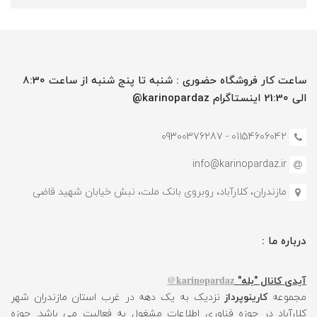
ساعت کار فروشگاه حضوری : شنبه تا پنج شنبه از ساعت 8:30
الی 21:30 اینستاگرام karinopardaz@
01154606042 - 09300376287
info@karinopardaz.ir
مازندران، کلارآباد، روبروی بانک ملت، نبش خیابان شهید قاضی
درباره ما :
karinopardaz@
آیدی کانال "بله"
مجموعه
کارینوپرداز
نزدیک به یک دهه در غرب استان مازندران شهر
کلارآباد در حوزه فناوری اطلاعات مشغول به فعالیت می باشد. حوزه