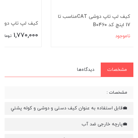
کیف لپ تاپ دوشی CATمناسب تا
کیف لپ تاپ دوشی CAT کد 8
17 اینچ کد B0460
1,770,000
ناموجود
تومان
مشخصات
دیدگاه‌ها
مشخصات :
💼قابل استفاده به عنوان کیف دستی و دوشی و كوله پشتي
💼پارچه خارجی ضد آب