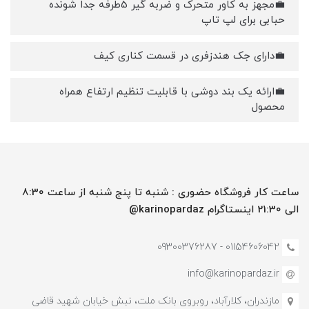
💼مجهز به کاور متحرک و ضربه گیر 5طرفه جدا شونده
حبابی برای لپ تاپ
💼دارای جک هندزفری در قسمت کناری کیف
💼ارائه یک بند دوشی با قابلیت تنظیم ارتفاع همراه
محصول
ساعت کار فروشگاه حضوری : شنبه تا پنج شنبه از ساعت 8:30
الی 21:30 اینستاگرام karinopardaz@
01154606042 - 09300376287
info@karinopardaz.ir
مازندران، کلارآباد، روبروی بانک ملت، نبش خیابان شهید قاضی