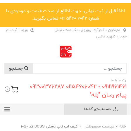
لطفاً قبل از ثبت نهایی، جهت اطلاع از صحت قیمت و موجودی با
شماره 6042 5460 011 تماس بگیرید.
مازندران ، کلارآباد، روبروی بانک ملت، نبش
ورود
|
ثبت‌نام
خیابان شهید قاضی
جستجو
ارتباط با ما
09111961461 - 01154606042 09300376287
0
پیام رسان "بله"
دسته‌بندی کالاها
خانه
فهرست محصولات
کیف لپ تاپ دستی BOSS کد 1050