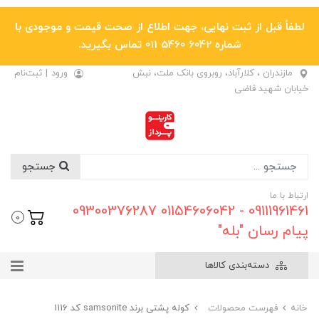
لطفاً قبل از ثبت نهایی، جهت اطلاع از صحت قیمت و موجودی با
شماره 6042 5460 011 تماس بگیرید.
مازندران ، کلارآباد، روبروی بانک ملت، نبش
ورود
|
ثبت‌نام
خیابان شهید قاضی
جستجو
ارتباط با ما
09111961461 - 01154606042 09300376287
0
پیام رسان "بله"
دسته‌بندی کالاها
خانه
فهرست محصولات
کوله پشتی برند samsonite کد 1116