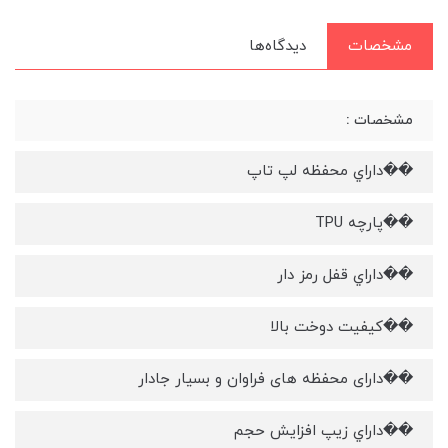
مشخصات
دیدگاه‌ها
مشخصات :
��داراي محفظه لپ تاپ
��پارچه TPU
��داراي قفل رمز دار
��کیفیت دوخت بالا
��دارای محفظه های فراوان و بسیار جادار
��داراي زیپ افزایش حجم