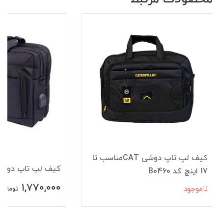
کیف لپ تاپ دوشی CATمناسب تا
کیف لپ تاپ دوشی CAT کد 8
17 اینچ کد B0460
1,770,000
ناموجود
تومان