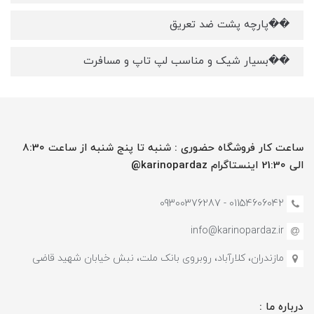
��پارچه پشت ضد تعریق
��بسیار شیک و مناسب لپ تاپ و مسافرت
ساعت کار فروشگاه حضوری : شنبه تا پنج شنبه از ساعت 8:30
الی 21:30 اینستاگرام karinopardaz@
01154606042 - 09300376287
info@karinopardaz.ir
مازندران، کلارآباد، روبروی بانک ملت، نبش خیابان شهید قاضی
درباره ما :