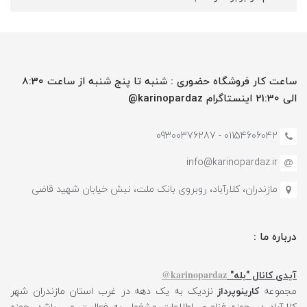
ساعت کار فروشگاه حضوری : شنبه تا پنج شنبه از ساعت 8:30
الی 21:30 اینستاگرام karinopardaz@
01154606042 - 09300376287
info@karinopardaz.ir
مازندران، کلارآباد، روبروی بانک ملت، نبش خیابان شهید قاضی
درباره ما :
karinopardaz@
آیدی کانال "بله"
مجموعه
کارینوپرداز
نزدیک به یک دهه در غرب استان مازندران شهر