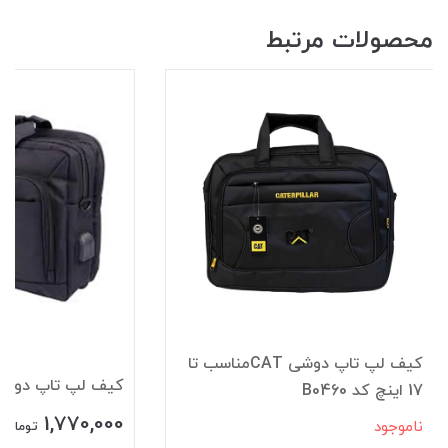
محصولات مرتبط
کیف لپ تاپ دوشی CATمناسب تا
کیف لپ تاپ دوشی CAT کد 8
17 اینچ کد B0460
1,770,000
ناموجود
تومان