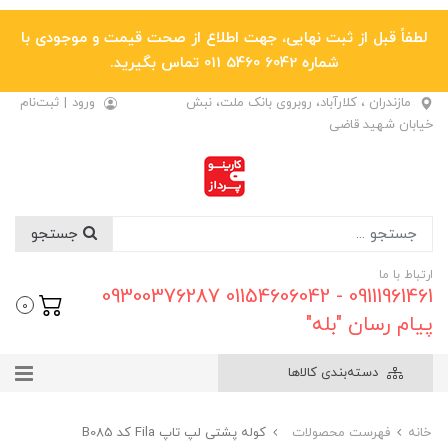
لطفاً قبل از ثبت نهایی، جهت اطلاع از صحت قیمت و موجودی با
شماره 6042 5460 011 تماس بگیرید.
مازندران ، کلارآباد، روبروی بانک ملت، نبش
ورود
|
ثبت‌نام
خیابان شهید قاضی
جستجو
ارتباط با ما
09111961461 - 01154606042 09300376287
0
پیام رسان "بله"
دسته‌بندی کالاها
خانه
فهرست محصولات
کوله پشتی لپ تاپ Fila کد B085