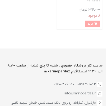
02 CH21
674,000 تومان
ناموجود
خرید
ساعت کار فروشگاه حضوری : شنبه تا پنج شنبه از ساعت 8:30
الی 21:30 اینستاگرام karinopardaz@
01154606042 - 09300376287
info@karinopardaz.ir
مازندران، کلارآباد، روبروی بانک ملت، نبش خیابان شهید قاضی