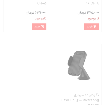
CH05
16 CH18
475,000 تومان
639,000 تومان
ناموجود
ناموجود
خرید
خرید
نگهدارنده موبایل
Riversong مدل FlexiClip