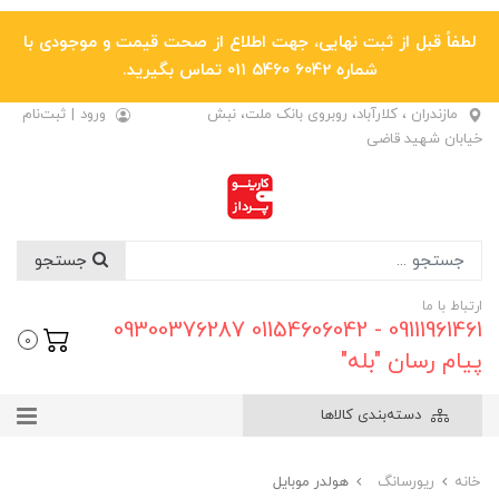
لطفاً قبل از ثبت نهایی، جهت اطلاع از صحت قیمت و موجودی با
شماره 6042 5460 011 تماس بگیرید.
مازندران ، کلارآباد، روبروی بانک ملت، نبش
ورود
|
ثبت‌نام
خیابان شهید قاضی
جستجو
ارتباط با ما
09111961461 - 01154606042 09300376287
0
پیام رسان "بله"
دسته‌بندی کالاها
خانه
ریورسانگ
هولدر موبایل